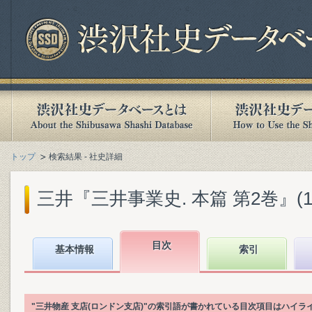
トップ
検索結果 - 社史詳細
三井『三井事業史. 本篇 第2巻』(198
目次
基本情報
索引
"三井物産 支店(ロンドン支店)"の索引語が書かれている目次項目はハイラ