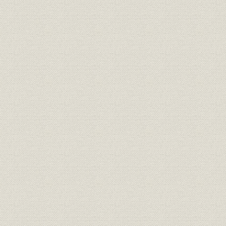
第三節 三井銀行による神岡鉱山の開発
第六章 三井家政改革の展開
第一節 明治一〇年代の三井組大元方
第二節 明治一九年の三井家政改革
第三節 明治二三・二四年の三井家政改革
第四節 中上川彦次郎の三井銀行改革
第七章 多角的事業経営の成立と三井家共有財産制度の再編成
第一節 三井家仮評議会の組織と機能
第二節 三井家事業組織の再編成
第三節 三井家共有財産管理機構の再編成
第八章 三井家憲の制定