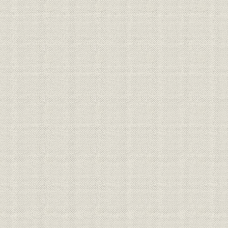
第一節 明治中期における諸事業の動向
第二節 事業統轄機関の形成
第三節 三井家憲の制定
第九章 三井合名会社の成立
第一節 三井家事業の発展と事業統轄機関の確立
第二節 三井家事業整理の進行と管理部
第三節 財閥本部機構の確立
第四節 明治四二年の三井家営業組織改革
三井家略系図
三井事業略年表
索引