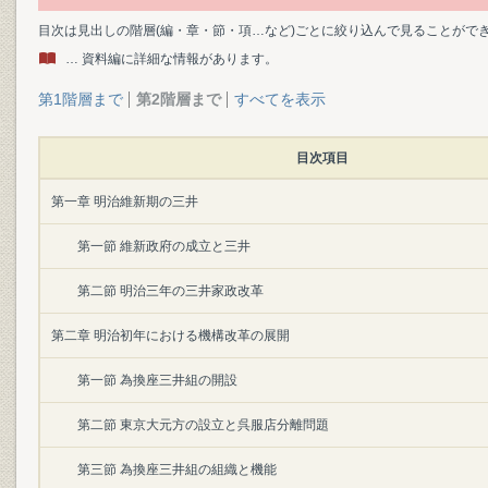
目次は見出しの階層(編・章・節・項…など)ごとに絞り込んで見ることがで
… 資料編に詳細な情報があります。
第1階層まで
第2階層まで
すべてを表示
目次項目
第一章 明治維新期の三井
第一節 維新政府の成立と三井
第二節 明治三年の三井家政改革
第二章 明治初年における機構改革の展開
第一節 為換座三井組の開設
第二節 東京大元方の設立と呉服店分離問題
第三節 為換座三井組の組織と機能