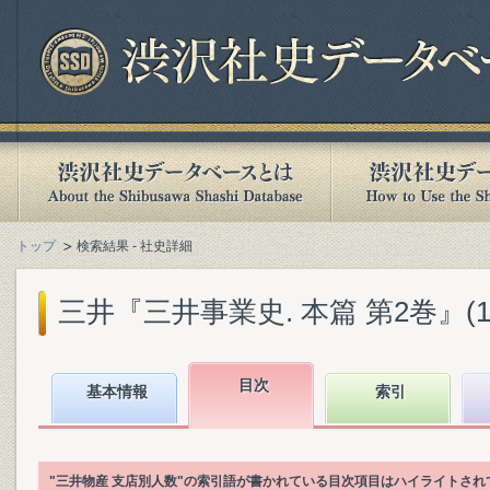
トップ
検索結果 - 社史詳細
三井『三井事業史. 本篇 第2巻』(198
目次
基本情報
索引
"三井物産 支店別人数"の索引語が書かれている目次項目はハイライトされ