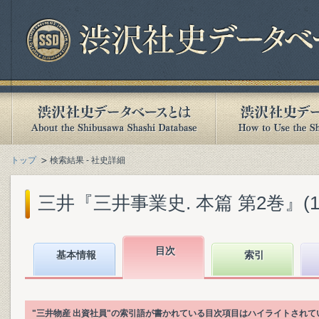
トップ
検索結果 - 社史詳細
三井『三井事業史. 本篇 第2巻』(198
目次
基本情報
索引
"三井物産 出資社員"の索引語が書かれている目次項目はハイライトされて