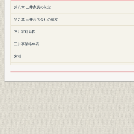
第八章 三井家憲の制定
第九章 三井合名会社の成立
三井家略系図
三井事業略年表
索引
執筆分担 第一~九章 岩崎宏之
詳細表目次
詳細図目次
詳細写真目次