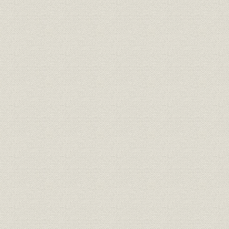
第三節 三井銀行による神岡鉱山の開発
第六章 三井家政改革の展開
第一節 明治一〇年代の三井組大元方
第二節 明治一九年の三井家政改革
第三節 明治二三・二四年の三井家政改革
第四節 中上川彦次郎の三井銀行改革
第七章 多角的事業経営の成立と三井家共有財産制度の再編成
第一節 三井家仮評議会の組織と機能
第二節 三井家事業組織の再編成
第三節 三井家共有財産管理機構の再編成
第八章 三井家憲の制定