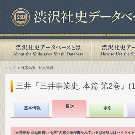
トップ
検索結果 - 社史詳細
三井『三井事業史. 本篇 第2巻』(198
目次
基本情報
索引
"三井物産 商品取扱い 石炭"の索引語が書かれている目次項目はハイライ