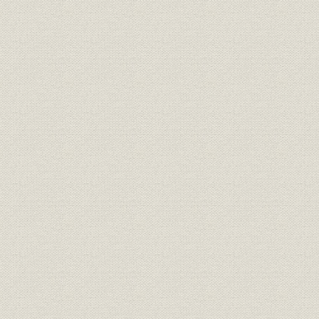
第一節 明治中期における諸事業の動向
第二節 事業統轄機関の形成
第三節 三井家憲の制定
第九章 三井合名会社の成立
第一節 三井家事業の発展と事業統轄機関の確立
第二節 三井家事業整理の進行と管理部
第三節 財閥本部機構の確立
第四節 明治四二年の三井家営業組織改革
三井家略系図
三井事業略年表
索引