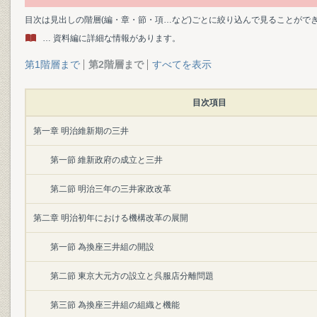
目次は見出しの階層(編・章・節・項…など)ごとに絞り込んで見ることがで
… 資料編に詳細な情報があります。
第1階層まで
第2階層まで
すべてを表示
目次項目
第一章 明治維新期の三井
第一節 維新政府の成立と三井
第二節 明治三年の三井家政改革
第二章 明治初年における機構改革の展開
第一節 為換座三井組の開設
第二節 東京大元方の設立と呉服店分離問題
第三節 為換座三井組の組織と機能