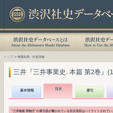
トップ
検索結果 - 社史詳細
三井『三井事業史. 本篇 第2巻』(198
目次
基本情報
索引
"三井物産 荷物方"の索引語が書かれている目次項目はハイライトされてい