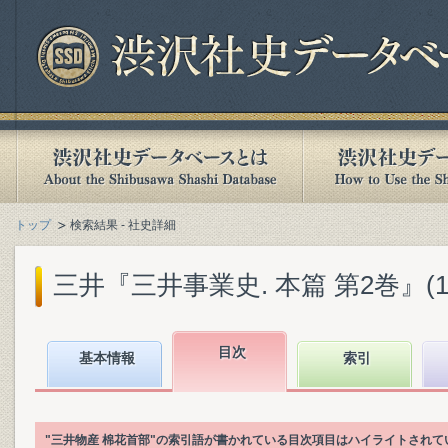
トップ
検索結果 - 社史詳細
三井『三井事業史. 本篇 第2巻』(198
目次
基本情報
索引
"三井物産 棉花首部"の索引語が書かれている目次項目はハイライトされて