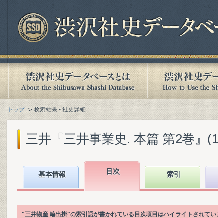
トップ
検索結果 - 社史詳細
三井『三井事業史. 本篇 第2巻』(198
目次
基本情報
索引
"三井物産 輸出掛"の索引語が書かれている目次項目はハイライトされてい