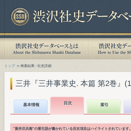
トップ
検索結果 - 社史詳細
三井『三井事業史. 本篇 第2巻』(198
目次
基本情報
索引
"新井庄兵衛"の索引語が書かれている目次項目はハイライトされています