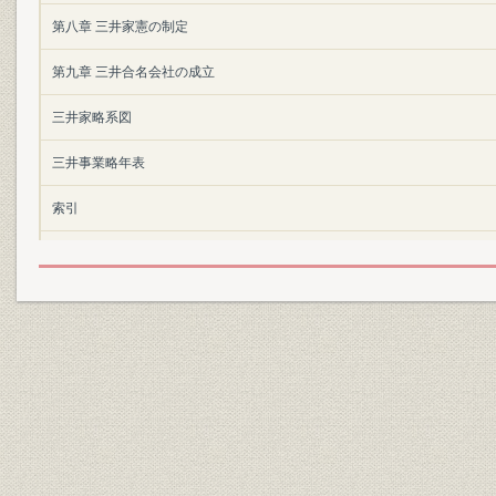
第八章 三井家憲の制定
第九章 三井合名会社の成立
三井家略系図
三井事業略年表
索引
執筆分担 第一~九章 岩崎宏之
詳細表目次
詳細図目次
詳細写真目次