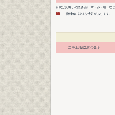
目次は見出しの階層(編・章・節・項…な
… 資料編に詳細な情報があります。
二 中上川彦次郎の登場