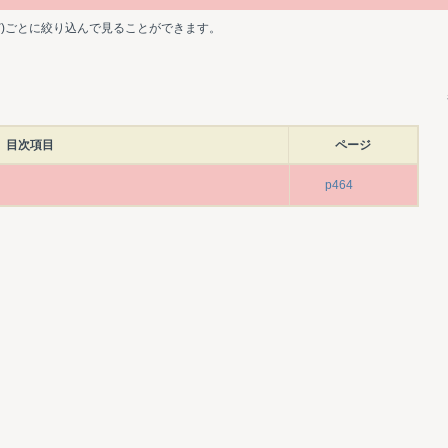
ど)ごとに絞り込んで見ることができます。
目次項目
ページ
p464