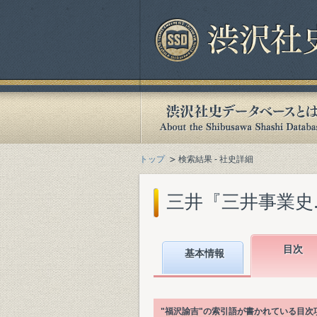
トップ
検索結果 - 社史詳細
三井『三井事業史. 本
目次
基本情報
"福沢諭吉"の索引語が書かれている目