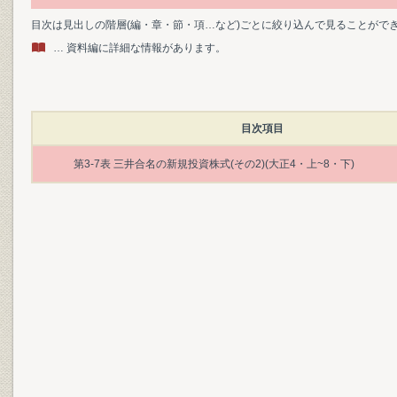
目次は見出しの階層(編・章・節・項…など)ごとに絞り込んで見ることがで
… 資料編に詳細な情報があります。
目次項目
第3-7表 三井合名の新規投資株式(その2)(大正4・上~8・下)