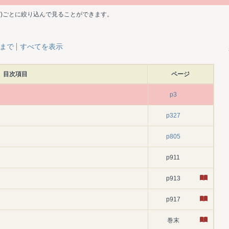
ど)ごとに絞り込んで見ることができます。
層まで
すべてを表示
目次項目
ページ
p3
p327
p805
p911
p913
p917
巻末