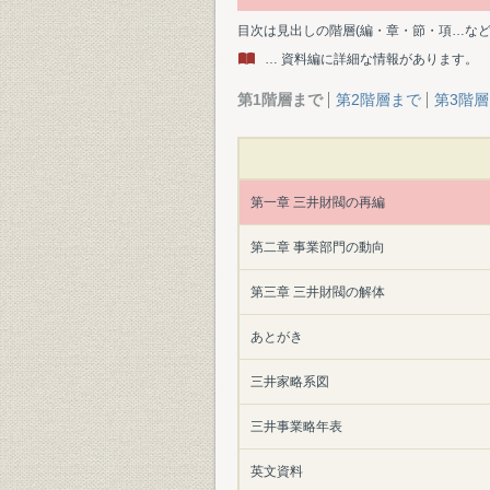
目次は見出しの階層(編・章・節・項…な
… 資料編に詳細な情報があります。
第1階層まで
第2階層まで
第3階
第一章 三井財閥の再編
第二章 事業部門の動向
第三章 三井財閥の解体
あとがき
三井家略系図
三井事業略年表
英文資料