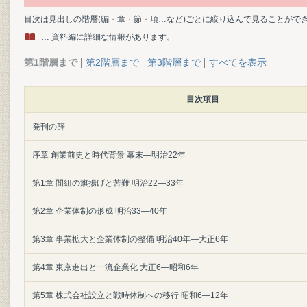
目次は見出しの階層(編・章・節・項…など)ごとに絞り込んで見ることがで
… 資料編に詳細な情報があります。
第1階層まで
第2階層まで
第3階層まで
すべてを表示
目次項目
発刊の辞
序章 創業前史と時代背景 幕末―明治22年
第1章 間組の旗揚げと苦難 明治22―33年
第2章 企業体制の形成 明治33―40年
第3章 事業拡大と企業体制の整備 明治40年―大正6年
第4章 東京進出と一流企業化 大正6―昭和6年
第5章 株式会社設立と戦時体制への移行 昭和6―12年