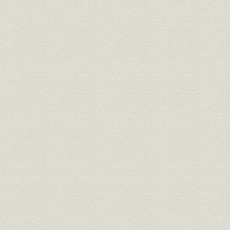
第十一章 駝鳥のボーア
第十二章 叢書きそい起る
第十三章 ケンプェルとシーボルト
第十四章 創立四十年
第十五章 灰燼十万巻
第十六章 明暗二重奏
第十七章 大逆事件とクリスマス
第十八章 明治の終焉