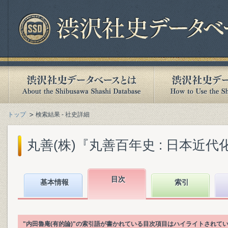
トップ
検索結果 - 社史詳細
丸善(株)『丸善百年史 : 日本近代化
目次
基本情報
索引
"内田魯庵(有的論)"の索引語が書かれている目次項目はハイライトされて