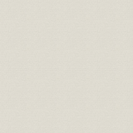
第二編 木村毅
第一章 日清談判破裂して(上)
第二章 日清談判破裂して(下)
第三章 学灯(鐙)の誕生
第四章 政治年鑑
第五章 著作権法公布
第六章 十九世紀終る
第七章 内田魯庵入社
第八章 十九世紀名著選
第九章 ブリタニカ月賦販売戦
第十章 日露戦争