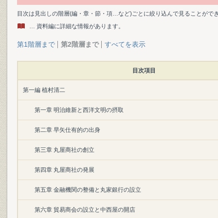
目次は見出しの階層(編・章・節・項…など)ごとに絞り込んで見ることがで
… 資料編に詳細な情報があります。
第1階層まで
第2階層まで
すべてを表示
目次項目
第一編 植村清二
第一章 明治維新と西洋文明の摂取
第二章 早矢仕有的の出身
第三章 丸屋商社の創立
第四章 丸屋商社の発展
第五章 金融機関の整備と丸家銀行の設立
第六章 貿易商会の設立と中西屋の開店