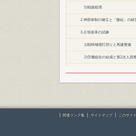
5)戦後処理
2 神部体制の確立と「微結」の経
3 占領改革の試練
1)戦時補償打切りと再建整備
2)労働組合の結成と第2次人員
3)組合総連合会結成と労働協約
4)配下制度の廃止と現場係制発
4 占領政策の転換と経営危機突破
1)昭和23年の「経営合理化に
関連リンク集
サイトマップ
このサイ
2)金融引締めと新体制の試練
3)電源開発工事の遅延