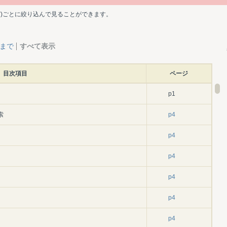
ど)ごとに絞り込んで見ることができます。
層まで
すべて表示
目次項目
ページ
p1
索
p4
p4
p4
p4
p4
p4