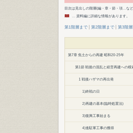
目次は見出しの階層(編・章・節・項…な
… 資料編に詳細な情報があります。
第1階層まで
第2階層まで
第3階
第7章 焦土からの再建 昭和20-25年
第1節 戦後の混乱と経営再建への模
1 戦後ハザマの再出発
1)終戦の日
2)再建の基本(臨時処置法)
3)復興工事始まる
4)進駐軍工事の獲得