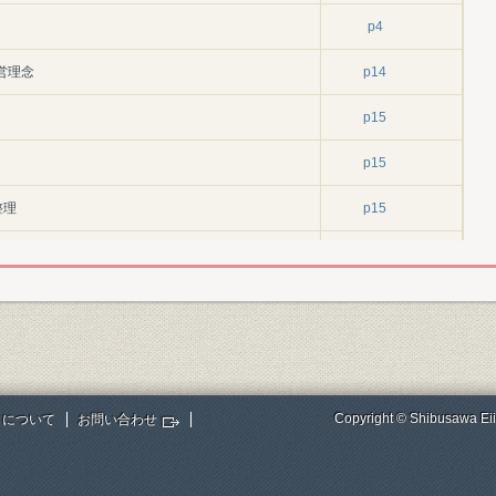
p4
営理念
p14
p15
p15
整理
p15
p15
足
p15
策
p24
関する決議」
p24
Copyright © Shibusawa Eii
トについて
お問い合わせ
p24
p24