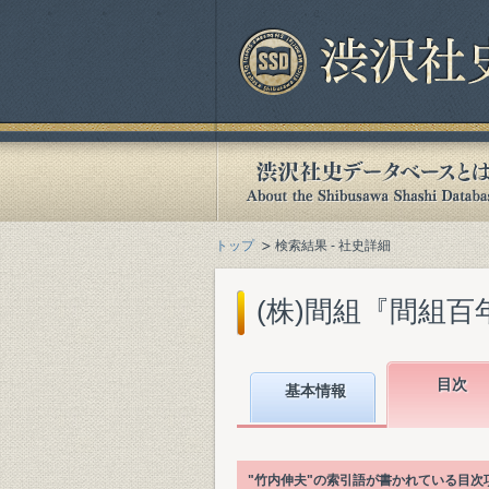
トップ
検索結果 - 社史詳細
(株)間組『間組百年史. 
目次
基本情報
"竹内伸夫"の索引語が書かれている目