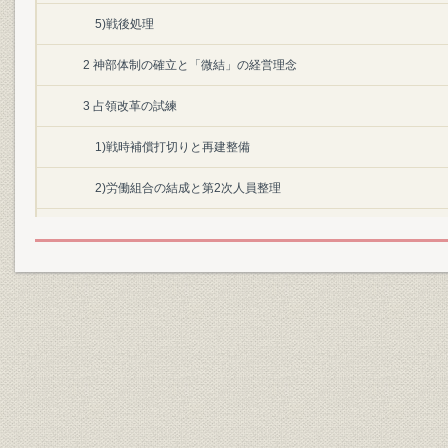
5)戦後処理
2 神部体制の確立と「微結」の経営理念
3 占領改革の試練
1)戦時補償打切りと再建整備
2)労働組合の結成と第2次人員整理
3)組合総連合会結成と労働協約
4)配下制度の廃止と現場係制発足
4 占領政策の転換と経営危機突破策
1)昭和23年の「経営合理化に関する決議」
2)金融引締めと新体制の試練
3)電源開発工事の遅延