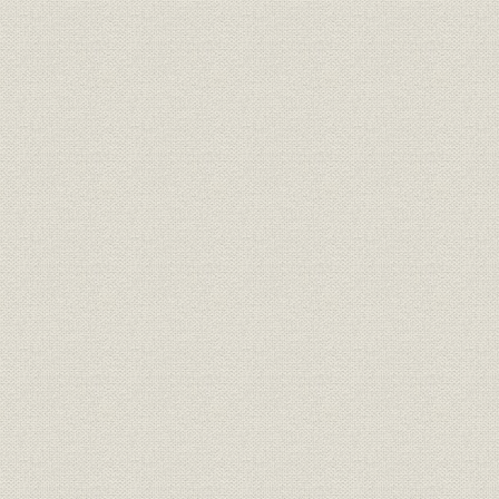
5)高島鉱業所採炭坑道工事
5 電力工事の再開
1)電気事業の再編成
2)戦後初の発電所工事―御嶽発電所工事
3)戦後第2の工事―長沢発電所工事
4)日本発送電から関西電力へ―滝越発電所工事
5)建設省最初の直轄ダム工事―永瀬発電所工事
6 重要産業の復興にともなう建設工事
1)石炭庁庁舎新築とその他の石炭・電力関連工事
2)鉄鋼その他の各種工業・石油関連工事