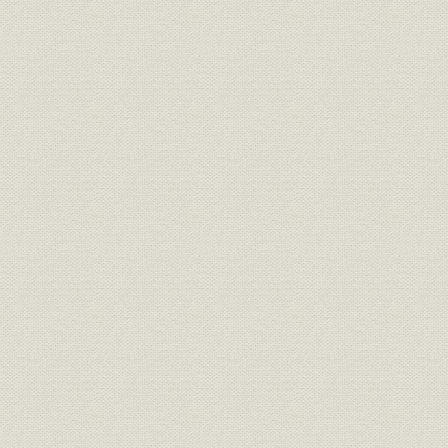
1)進駐軍への積極的な働きかけ
2)進駐軍による膨大な建築工事命令
3)占領直後の進駐軍工事
4)進駐軍工事の転換期
2 飛行場建設工事
1)最初の進駐軍工事―入間川飛行場建設工事
2)進駐軍最大の飛行場工事―横田航空基地工事
3)本格的機械化施工―羽田飛行場工事
4)立川飛行場工事
5)厚木および神奈川県工事
6)全国での展開