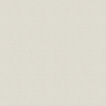
3 進駐軍工事と重機操作技術の習得
1)米第8軍東京地区工作隊モータープール管理業務
2)OMスクールの起源
4 アメリカ的生活様式を移入-住宅・施設工事
1)調布水耕農園の建設工事
2)占領軍家族住宅2万戸の建設要求
建設業の主務官庁―建設省の出現まで
第3節 経済復興工事の展開
1 明治神宮仮本殿戦災復興工事
2 広島市の復興と当社
3 輸送力の回復