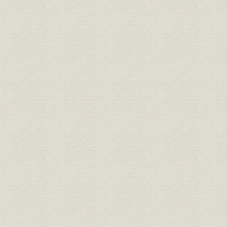
3)生活必需品関連企業建築工事
7 食糧増産と農業水利事業
1)新安積疎水工事
2)西郷貯水池工事
3)両総用水路工事
4)稲毛川崎二ヶ領用水取水口改良工事
8 都市機能の回復工事
1)事務所、店舗の復興
2)学校の改修・改築工事
3)渋谷駅前ビルの移転工事
4)民間娯楽施設