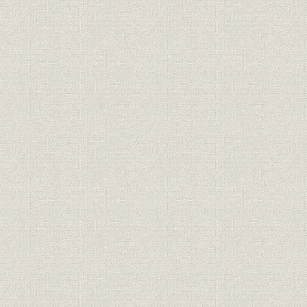
5 安定恐慌下の経営努力
1)緊急融資の獲得
2)支店の窮状と南海野球場工事の受注
3)ふたたび人員整理による再建・合理化
6 朝鮮戦争と当社の経営状態
1)特需ブームによる活況
2)昭和20~25年の経営状態
外地から引き揚げる社員
間組精神と社長の変遷
第2節 進駐軍工事の獲得
1 進駐軍工事の開始