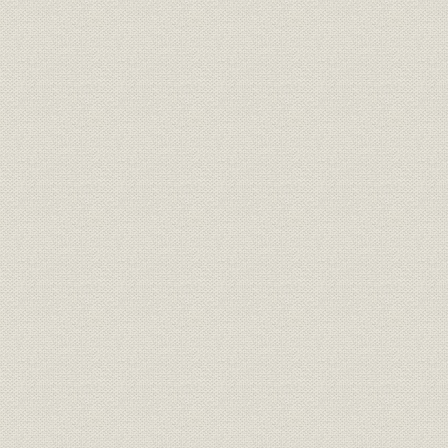
1)東北本線新田―石越間の長期改良工事
2)釜石線新設工事
3)高崎操車場内の電気機関車庫ほか建設工事
4)鉄道省・信濃川発電所第3期工事の再開
5)運輸省大井工場大船分工場関連工事
6)橋梁の架設・復旧工事
4 石炭産業の復興と炭鉱工事
1)初の炭鉱工事に挑む―運輸省志免鉱業所
2)三井鉱山三池鉱業所
3)松島炭鉱
4)茶志内炭鉱