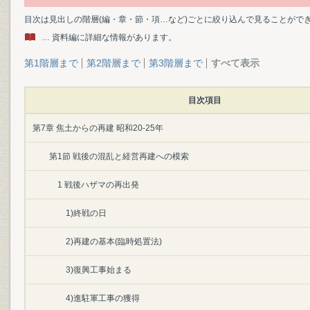
目次は見出しの階層(編・章・節・項…など)ごとに絞り込んで見ることがで
… 資料編に詳細な情報があります。
第1階層まで
第2階層まで
第3階層まで
すべて表示
目次項目
第7章 焦土からの再建 昭和20-25年
第1節 戦後の混乱と経営再建への模索
1 戦後ハザマの再出発
1)終戦の日
2)再建の基本(臨時処置法)
3)復興工事始まる
4)進駐軍工事の獲得