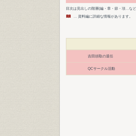
目次は見出しの階層(編・章・節・項…な
… 資料編に詳細な情報があります。
吉田頭取の退任
QCサークル活動