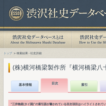
トップ
検索結果 - 社史詳細
(株)横河橋梁製作所『横河橋梁八十年史
目次
基本情報
索引
"三井物産(タイ国)"の索引語が書かれている目次項目はハイライトされて