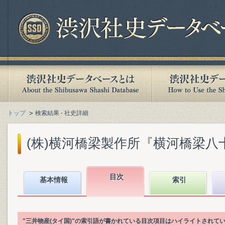
トップ
検索結果 - 社史詳細
(株)横河橋梁製作所『横河橋梁八十年史
目次
基本情報
索引
"三井物産(タイ国)"の索引語が書かれている目次項目はハイライトされて