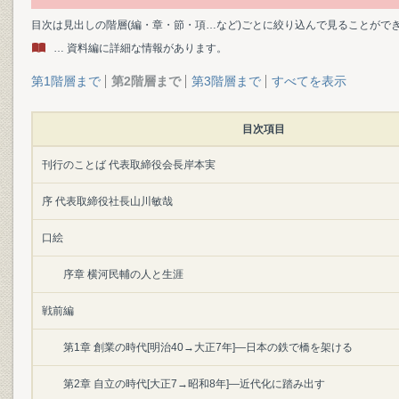
目次は見出しの階層(編・章・節・項…など)ごとに絞り込んで見ることがで
… 資料編に詳細な情報があります。
第1階層まで
第2階層まで
第3階層まで
すべてを表示
目次項目
刊行のことば 代表取締役会長岸本実
序 代表取締役社長山川敏哉
口絵
序章 横河民輔の人と生涯
戦前編
第1章 創業の時代[明治40→大正7年]―日本の鉄で橋を架ける
第2章 自立の時代[大正7→昭和8年]―近代化に踏み出す