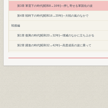
第3章 軍需下の時代[昭和8→16年]―押し寄せる軍国化の波
第4章 戦時下の時代[昭和16→20年]―大戦の嵐のなかで
戦後編
第1章 復興の時代[昭和20→32年]―壊滅のなかに立ち上がる
第2章 躍進の時代[昭和32→42年]―高度成長の波に乗って
第3章 充実の時代[昭和42→53年]―長大橋と超高層の横河へ
第4章 転換の時代[昭和53→60年]―新しい飛躍を目ざして
第5章 現況と展望[昭和60→62年]―新世紀へ向かって
資料編
索引
参考文献一覧