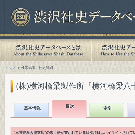
トップ
検索結果 - 社史詳細
(株)横河橋梁製作所『横河橋梁八十年史
目次
基本情報
索引
"三井物産天津支店"の索引語が書かれている目次項目はハイライトされて