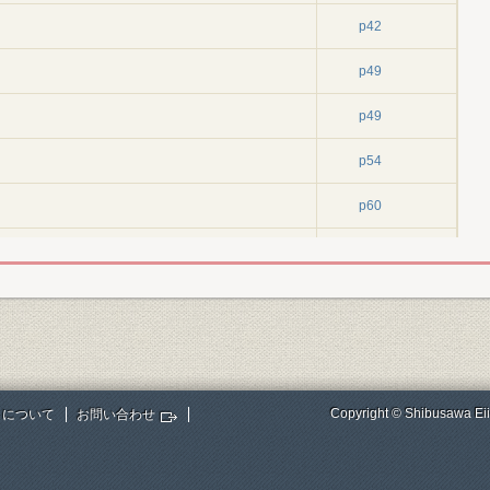
p42
p49
p49
p54
p60
p66
p75
p85
p85
Copyright © Shibusawa Eii
トについて
お問い合わせ
p85
p90