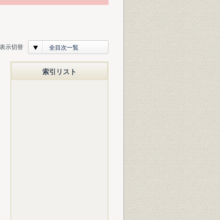
表示切替
全目次一覧
索引リスト