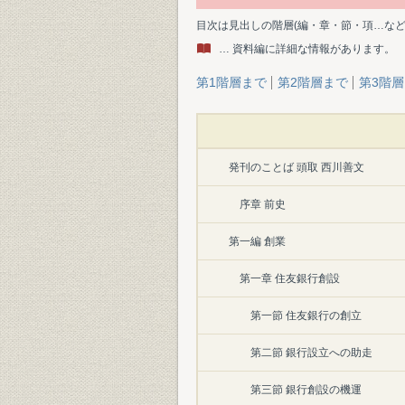
目次は見出しの階層(編・章・節・項…な
… 資料編に詳細な情報があります。
第1階層まで
第2階層まで
第3階
発刊のことば 頭取 西川善文
序章 前史
第一編 創業
第一章 住友銀行創設
第一節 住友銀行の創立
第二節 銀行設立への助走
第三節 銀行創設の機運