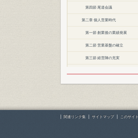
第四節 尾道会議
第二章 個人営業時代
第一節 創業後の業績発展
第二節 営業基盤の確立
第三節 経営陣の充実
第四節 外国業務への進出
第五節 組織の充実と業績の発展
第二編 大正・昭和戦前期
第一章 株式会社への改組と発展
関連リンク集
サイトマップ
このサイ
第一節 株式会社住友銀行の誕生
第二節 業容の拡大