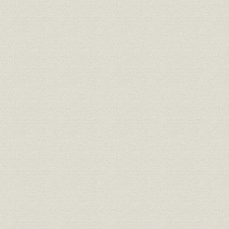
組織・機構の整備
本店の移転と支店の増設
国債シンジケートヘの参加
第二編 大正・昭和戦前期
第一章 株式会社への改組と発展
第一節 株式会社住友銀行の誕生
組織変更の決定
株式会社住友銀行の設立
第二節 業容の拡大
大戦直後の混乱と業容の拡大
国内店舗の増設