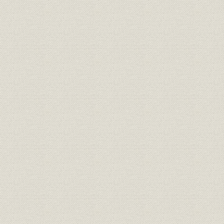
昭和二年の金融恐慌
恐慌後の業容の拡大
金輸出解禁と「ドル買い事件」
外国業務の動向
第四節 首脳陣の経営姿勢
住友合資会社と当行との融資関係
住友友純の死去と役員の異動
第三章 戦時体制下の動向
第一節 戦時体制への移行と当行
準戦時体制への移行
戦時体制への移行