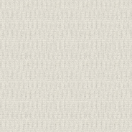
倉庫業の分離
第三節 経営陣の充実
銀行専任支配人の設置
人材の吸収
銀行者座右銘
第四節 外国業務への進出
海外とのコルレス契約
植野繁太郎の建議
信用状の発行と海外代理店の設置
外国業務の拡充
第五節 組織の充実と業績の発展