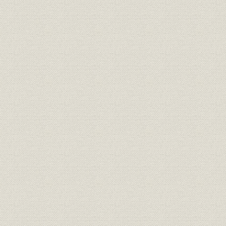
上村喜平の意見書
第四節 尾道会議
尾道会議の開催
銀行創設の決議
第二章 個人営業時代
第一節 創業後の業績発展
波乱のなかへの船出
逸見銀行の救済と整理
第二節 営業基盤の確立
店舗の増設
泉屋銀行の買収