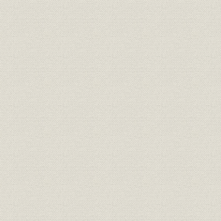
昭和恐慌にいたる金融環境
多額の償却と増資の実施
石井定七事件
第二節 店舗網の拡充と内部体制の強化
国内店舗の増設
関東大震災
田中興業銀行の買収
住友ビルの新築
内部体制の強化
第三節 昭和恐慌