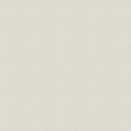
株式の公開
第三節 経営組織の改革
本店組織の変更
合議制の確立
第四節 海外への進出
海外進出の背景
あいつぐ支店開設
布哇住友銀行とシアトル住友銀行
加州住友銀行の設立
第二章 激動の時代と躍進
第一節 反動恐慌