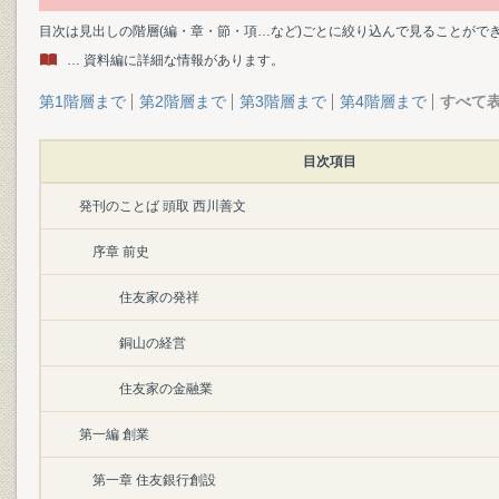
目次は見出しの階層(編・章・節・項…など)ごとに絞り込んで見ることがで
… 資料編に詳細な情報があります。
第1階層まで
第2階層まで
第3階層まで
第4階層まで
すべて
目次項目
発刊のことば 頭取 西川善文
序章 前史
住友家の発祥
銅山の経営
住友家の金融業
第一編 創業
第一章 住友銀行創設