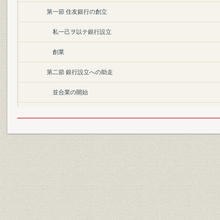
第一節 住友銀行の創立
私一己ヲ以テ銀行設立
創業
第二節 銀行設立への助走
並合業の開始
並合業の発展と名称の変更
住友家と銀行制度
第三節 銀行創設の機運
銀行創設の機運
住友家の新体制
岡素男の意見書