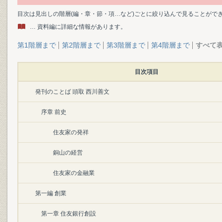
目次は見出しの階層(編・章・節・項…など)ごとに絞り込んで見ることがで
… 資料編に詳細な情報があります。
第1階層まで
第2階層まで
第3階層まで
第4階層まで
すべて
目次項目
発刊のことば 頭取 西川善文
序章 前史
住友家の発祥
銅山の経営
住友家の金融業
第一編 創業
第一章 住友銀行創設