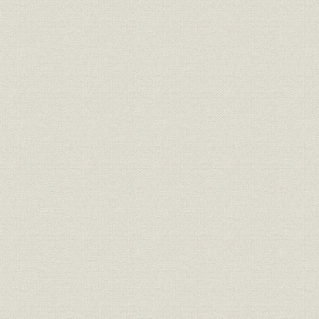
上村喜平の意見書
第四節 尾道会議
尾道会議の開催
銀行創設の決議
第二章 個人営業時代
第一節 創業後の業績発展
波乱のなかへの船出
逸見銀行の救済と整理
第二節 営業基盤の確立
店舗の増設
泉屋銀行の買収