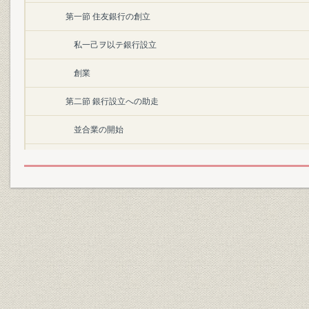
第一節 住友銀行の創立
私一己ヲ以テ銀行設立
創業
第二節 銀行設立への助走
並合業の開始
並合業の発展と名称の変更
住友家と銀行制度
第三節 銀行創設の機運
銀行創設の機運
住友家の新体制
岡素男の意見書