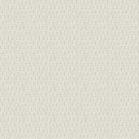
組織・機構の整備
本店の移転と支店の増設
国債シンジケートヘの参加
第二編 大正・昭和戦前期
第一章 株式会社への改組と発展
第一節 株式会社住友銀行の誕生
組織変更の決定
株式会社住友銀行の設立
第二節 業容の拡大
大戦直後の混乱と業容の拡大
国内店舗の増設