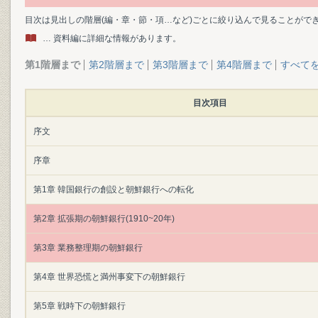
目次は見出しの階層(編・章・節・項…など)ごとに絞り込んで見ることがで
… 資料編に詳細な情報があります。
第1階層まで
第2階層まで
第3階層まで
第4階層まで
すべて
目次項目
序文
序章
第1章 韓国銀行の創設と朝鮮銀行への転化
第2章 拡張期の朝鮮銀行(1910~20年)
第3章 業務整理期の朝鮮銀行
第4章 世界恐慌と満州事変下の朝鮮銀行
第5章 戦時下の朝鮮銀行