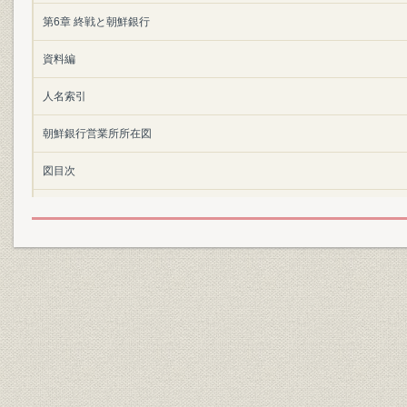
第6章 終戦と朝鮮銀行
資料編
人名索引
朝鮮銀行営業所所在図
図目次
表目次