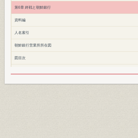
第6章 終戦と朝鮮銀行
資料編
人名索引
朝鮮銀行営業所所在図
図目次
表目次