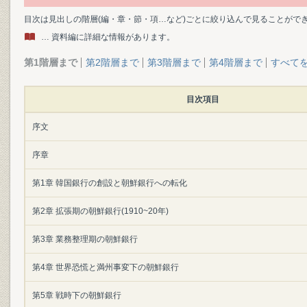
目次は見出しの階層(編・章・節・項…など)ごとに絞り込んで見ることがで
… 資料編に詳細な情報があります。
第1階層まで
第2階層まで
第3階層まで
第4階層まで
すべて
目次項目
序文
序章
第1章 韓国銀行の創設と朝鮮銀行への転化
第2章 拡張期の朝鮮銀行(1910~20年)
第3章 業務整理期の朝鮮銀行
第4章 世界恐慌と満州事変下の朝鮮銀行
第5章 戦時下の朝鮮銀行