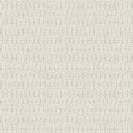
6. 朝鮮銀行の監督体制
第2章 拡張期の朝鮮銀行(1910~20年)
第1節 第1次大戦前の業況(1910~14年)
1. 営業の概況
2. 資本金の充実と持株構成の変化
3. 支店・出張所の整備拡充
4. 銀行券発行の拡大と停滞
5. 朝鮮財政への寄与とその限界
6. 政府・日本銀行等の資金援助
7. 満州への進出
8. 預金・貸出業務と朝鮮の金融事情