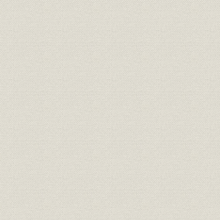
11. 外国為替業務の拡大と為替資金
12. 金の造幣局輸納と外貨による輸納の増大
13. 組織・人員の整備・拡張
第3章 業務整理期の朝鮮銀行
第1節 不良債権の整理
1. 1922年整理計画の破綻と政府、日本銀行への援助依頼
2. 監督体制の大蔵省移管に伴う「朝鮮銀行法」の改正
3. 不良債権の実態
4. 1925年の減資による整理と27年におけるその補足
5. 収益の実態
6. 金融恐慌と特別融通等による整理計画の最終改訂