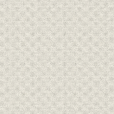
第2節 大戦後不況期の業況(1921~28年)
1. 営業の概況
2. 営業所および組織・人員の整理縮小
3. 朝鮮銀行の改組案
4. 朝鮮における営業の停滞
5. 大連取引所建値金建化の挫折
6. 満州に於ける営業状況
7. 満州対日本向け送金圧力への対抗
8. 海外店の営業状況
9. 内地営業の不振および為替の取扱い