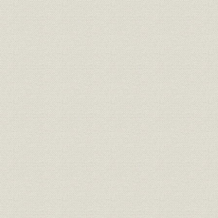
第3節 大戦中から1920年までの業況(1915~20年)
1. 営業の概況
2. 資本金の増額と株主構成の変化
3. 支店・出張所等の増設
4. 「朝鮮銀行法」の改正と朝鮮総督の監督権問題
5. 銀行券の流通拡大と制限外発行の開始
6. 貸出の増加と政府からの資金援助
7. 大戦下の朝鮮金融事情と朝鮮殖産銀行の設立
8. 朝鮮内における貸出増加と金利の推移
9. 満州・シベリアおよび中国関内への営業拡大
10. 内地店の営業と借入金の増加