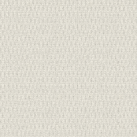
9. 金利政策と朝鮮内金利の低下
10. 満州および内地店の営業と為替取組
11. 朝鮮産金の造幣局輸納
第2節 満州、中国、シベリアへの業務拡大
1. 朝鮮銀行券による満州金本位化ならびに朝鮮銀行の満蒙中央銀行
2. 大隈内閣の満州銀行・日支銀行設立計画と朝鮮銀行小額銀行券の
3. 寺内内閣の満蒙金融機関再編成
4. 満洲における国庫金取扱い開始と横浜正金銀行との業務調整
5. 奉天省借款の供与と幣制統一策の挫折
6. 対中国借款への投融資
7. シベリア出兵による朝鮮銀行券の流通拡大