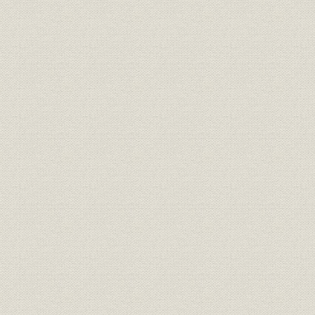
10. 中国借款の整理
第4章 世界恐慌と満州事変下の朝鮮銀行
第1節 世界恐慌下の朝鮮銀行(1929年1月~36年6月)
1. 各地域の営業概況
2. 固定貸整理の進捗
3. 朝鮮米価格維持策と朝鮮内金融
4. 金解禁期の朝鮮産金吸収の急増
5. 大豆価格低落と満州大豆輸出金融の後退
6. 東北軍閥の朝鮮銀行券圧迫と満州幣制改革の動向
7. 満州事変下関東軍への協力
8. 満州国幣制論議と満州中央銀行の設立