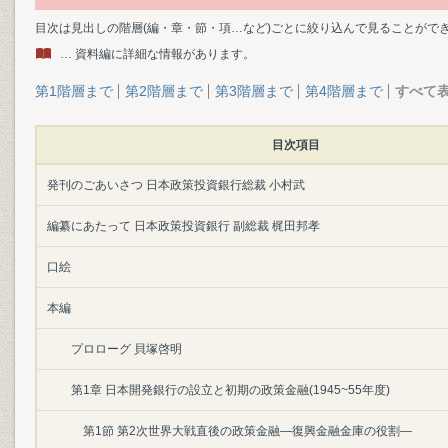
目次は見出しの階層(編・章・節・項…など)ごとに絞り込んで見ることがで
… 資料編に詳細な情報があります。
第1階層まで
第2階層まで
第3階層まで
第4階層まで
すべて
目次項目
発刊のごあいさつ 日本政策投資銀行総裁 小村武
編纂にあたって 日本政策投資銀行 副総裁 梶田邦孝
口絵
本編
プロローグ 貝塚啓明
第1章 日本開発銀行の設立と初期の政策金融(1945~55年度)
第1節 第2次世界大戦直後の政策金融―復興金融金庫の役割―