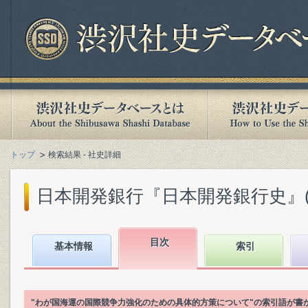
トップ
検索結果 - 社史詳細
日本開発銀行『日本開発銀行史』(20
目次
基本情報
索引
"わが国海運の国際競争力強化のための具体的方策について"の索引語が書