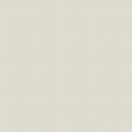
第3節 初期の政策金融
1. 日本開発銀行の組織と人事
(1) 設立準備と職員の採用
(2) 設立時の組織構造
(3) 復金の承継と組織改革
2. 融資決定の仕組み
(1) 予算要求と貸付計画の策定
(2) 融資決定手続の概要
(3) 運用基本方針と融資推薦
(4) 受付と審査
(5) 審査部の組織と人材形成