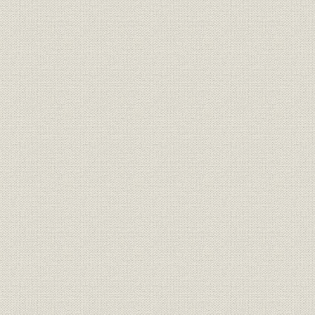
(1) 初期の融資手続
(2) 復興金融委員会幹事会の設置
(3) 復金の自主性と責任の所在
(4) 復金改革をめぐる論議
(5) 1949年2月の制度改革
4. 経済復興と政策金融
(1) 1946年度融資計画
(2) 1947年度融資計画
(3) 1948年度融資計画
(4) 赤字融資の停止
5. 政策金融の効果と経営実績