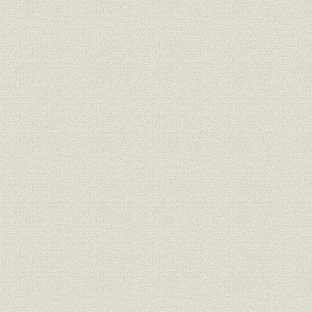
(1) 開銀資金の配分
(2) 電力業
(3) 海運業
(4) 石炭鉱業
(5) 鉄鋼業
(6) 合成繊維工業
(7) 経済援助資金融資
(8) 外貨関係融資
(9) 開銀の経営成果
第2章 高度成長の基盤整備と融資活動の拡大(1956~65年度)
第1節 高度経済成長の進展と開放経済への移行