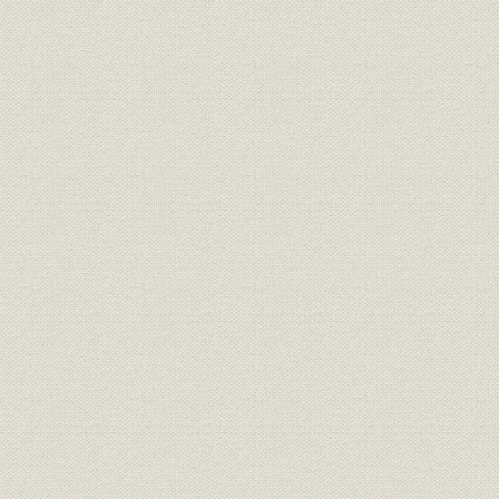
(1) 復金資金の配分
(2) 石炭鉱業
(3) 電力業
(4) 肥料工業
(5) 復金の経営収支
(6) 「復金インフレ」とモラル・ハザード
第2節 日本開発銀行の設立
1. 市場経済への移行と新しい政策金融機構の模索
(1) インフレ収束と市場経済への移行
(2) 資金フローの転換と産業合理化の要請
(3) 朝鮮戦争ブームと産業合理化政策