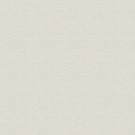
(4) 高度経済成長への離陸と設備投資
(5) 見返資金の運用
(6) 日本開発銀行の構想
(7) 日本開発銀行法案の作成
(8) 日本開発銀行法の制定
2. 開銀と復金の相違
3. 1952・1953年開銀法改正と業務の承継・分離
(1) 「日本開発銀行の使命と運営について」
(2) 開銀法の改正
(3) 復興金融金庫の承継
(4) 見返資金の承継と中小企業・農林漁業関係業務の分離