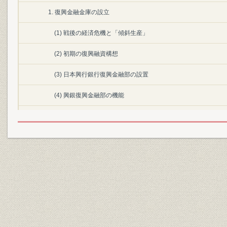
1. 復興金融金庫の設立
(1) 戦後の経済危機と「傾斜生産」
(2) 初期の復興融資構想
(3) 日本興行銀行復興金融部の設置
(4) 興銀復興金融部の機能
(5) 復興金融金庫法の制定
2. 組織と人事
(1) 設立時の組織
(2) 組織改正
(3) 職員の採用と配置
3. 融資決定の仕組み