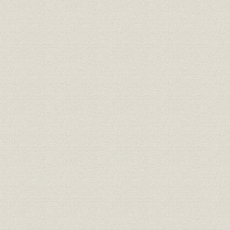
3. 情報発信活動の模索
第4節 多様化する融資活動
1. 産業基盤の拡充強化
2. 国際競争力強化と技術開発の推進
3. 地域間の均衡ある発展
4. 大都市再開発と流通近代化
5. 公害対策およびその他の融資
6. 外貨貸付けおよび外貨保証
第5節 経営の成果
1. 政策金融の効果
2. 経営の成果