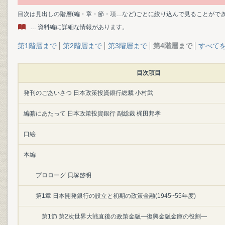
目次は見出しの階層(編・章・節・項…など)ごとに絞り込んで見ることがで
… 資料編に詳細な情報があります。
第1階層まで
第2階層まで
第3階層まで
第4階層まで
すべて
目次項目
発刊のごあいさつ 日本政策投資銀行総裁 小村武
編纂にあたって 日本政策投資銀行 副総裁 梶田邦孝
口絵
本編
プロローグ 貝塚啓明
第1章 日本開発銀行の設立と初期の政策金融(1945~55年度)
第1節 第2次世界大戦直後の政策金融―復興金融金庫の役割―