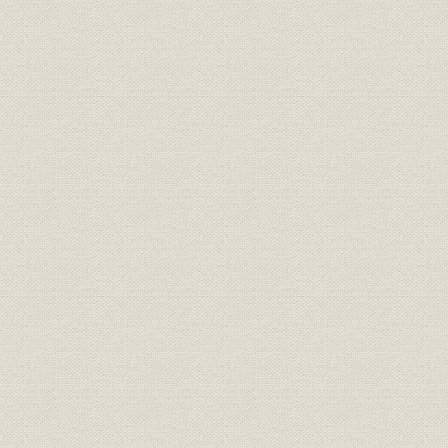
1. 政策項目別出融資実績の変化
2. 資源エネルギー
3. 国民生活改善
4. 都市開発
5. 地方開発
6. 海運
7. 技術振興
8. 「その他」の開発融資
9. 外貨借入れに対する債務保証
第4節 経営の成果
1. 政策金融の効果と融資の産業別構成