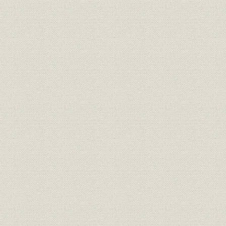
第4章 2つの石油危機と資源エネルギー融資(1972~84年度)
第1節 2つの石油危機と経済構造の転換
1. 高度成長から安定成長へ
2. 財政投融資資金計画と政策金融:日本開発銀行の役割の変化
第2節 日本開発銀行法改正と資源エネルギー融資への傾斜
1. 日本開発銀行法改正と融資活動方針
2. 予算要求と融資計画・実績
3. トップの交代と組織改革
4. 新たな経営方針の模索
第3節 資源エネルギー融資への傾斜:政策課題別融資活動の推移