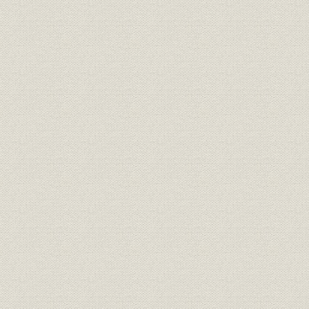
2. 融資決定の仕組み
3. 融資方針と融資実績
4. 政策金融の効果と経営実績
第2章 高度成長の基盤整備と融資活動の拡大(1956~65年度)
第1節 高度経済成長の進展と開放経済への移行
1. 設備投資の本格化
2. 経済政策の展開
第2節 成長資金の供給と政策金融の役割
1. 財政投融資と開銀融資の動向
2. 開銀融資の概観
第3節 業務体制の整備拡充