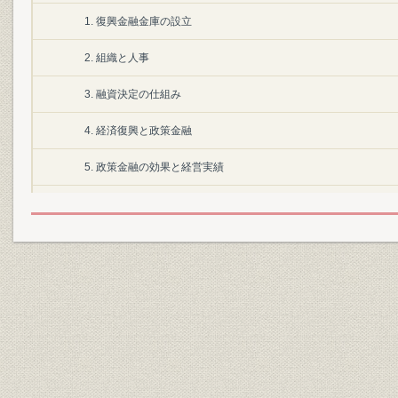
1. 復興金融金庫の設立
2. 組織と人事
3. 融資決定の仕組み
4. 経済復興と政策金融
5. 政策金融の効果と経営実績
第2節 日本開発銀行の設立
1. 市場経済への移行と新しい政策金融機構の模索
2. 開銀と復金の相違
3. 1952・1953年開銀法改正と業務の承継・分離
第3節 初期の政策金融
1. 日本開発銀行の組織と人事