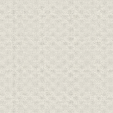
2. 経営の成果
第3章 成長経済の課題と融資活動の多様化(1966~71年度)
第1節 経済成長の持続と新たな課題
1. 1960年代後半の日本経済
2. 経済社会の変容と新たな課題
第2節 多様化する政策課題と政策金融
1. 財政投融資と開銀融資の動向
2. 開銀融資の概観
第3節 業務体制の効率化と情報発信
1. 業務体制の改編と効率化の追求
2. 長期的課題の検討