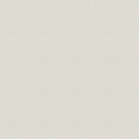
1. 業務体制の改編
2. 事務改善と情報収集処理体制の整備
3. 研究調査活動の拡充
第4節 融資活動の展開
1. 産業基盤の充実・強化
2. 産業体質の改善と国際競争力の強化
3. 地域間の均衡ある発展
4. 国際観光施設・私鉄・ガスなど
5. 外貨貸付けおよび外貨保証
第5節 経営の成果
1. 政策金融の効果