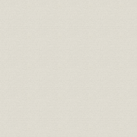
3. 情報発信活動の模索
第4節 多様化する融資活動
1. 産業基盤の拡充強化
2. 国際競争力強化と技術開発の推進
3. 地域間の均衡ある発展
4. 大都市再開発と流通近代化
5. 公害対策およびその他の融資
6. 外貨貸付けおよび外貨保証
第5節 経営の成果
1. 政策金融の効果
2. 経営の成果