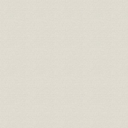
2. 融資決定の仕組み
3. 融資方針と融資実績
4. 政策金融の効果と経営実績
第2章 高度成長の基盤整備と融資活動の拡大(1956~65年度)
第1節 高度経済成長の進展と開放経済への移行
1. 設備投資の本格化
2. 経済政策の展開
第2節 成長資金の供給と政策金融の役割
1. 財政投融資と開銀融資の動向
2. 開銀融資の概観
第3節 業務体制の整備拡充