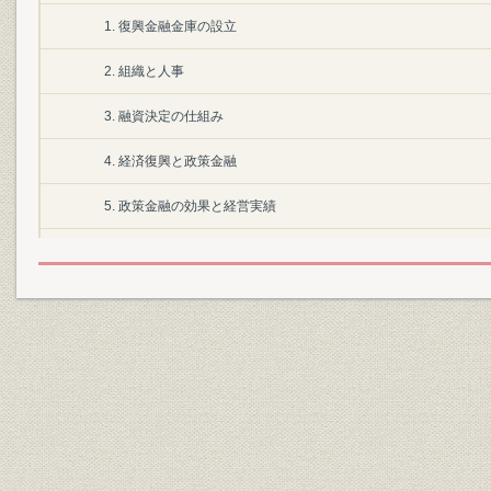
1. 復興金融金庫の設立
2. 組織と人事
3. 融資決定の仕組み
4. 経済復興と政策金融
5. 政策金融の効果と経営実績
第2節 日本開発銀行の設立
1. 市場経済への移行と新しい政策金融機構の模索
2. 開銀と復金の相違
3. 1952・1953年開銀法改正と業務の承継・分離
第3節 初期の政策金融
1. 日本開発銀行の組織と人事