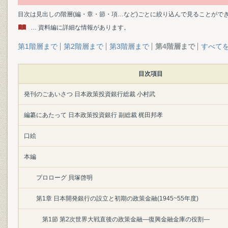
目次は見出しの階層(編・章・節・項…など)ごとに絞り込んで見ることがで
… 資料編に詳細な情報があります。
第1階層まで
第2階層まで
第3階層まで
第4階層まで
すべて
目次項目
発刊のごあいさつ 日本政策投資銀行総裁 小村武
編纂にあたって 日本政策投資銀行 副総裁 梶田邦孝
口絵
本編
プロローグ 貝塚啓明
第1章 日本開発銀行の設立と初期の政策金融(1945~55年度)
第1節 第2次世界大戦直後の政策金融―復興金融金庫の役割―