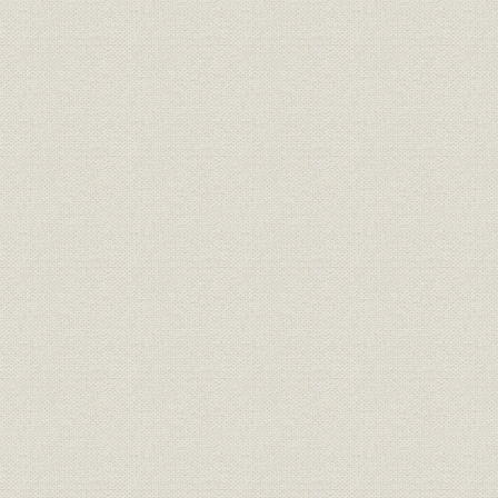
2. 経営の成果
第3章 成長経済の課題と融資活動の多様化(1966~71年度)
第1節 経済成長の持続と新たな課題
1. 1960年代後半の日本経済
2. 経済社会の変容と新たな課題
第2節 多様化する政策課題と政策金融
1. 財政投融資と開銀融資の動向
2. 開銀融資の概観
第3節 業務体制の効率化と情報発信
1. 業務体制の改編と効率化の追求
2. 長期的課題の検討