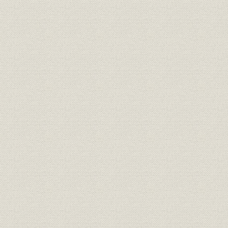
第4章 2つの石油危機と資源エネルギー融資(1972~84年度)
第1節 2つの石油危機と経済構造の転換
1. 高度成長から安定成長へ
2. 財政投融資資金計画と政策金融:日本開発銀行の役割の変化
第2節 日本開発銀行法改正と資源エネルギー融資への傾斜
1. 日本開発銀行法改正と融資活動方針
2. 予算要求と融資計画・実績
3. トップの交代と組織改革
4. 新たな経営方針の模索
第3節 資源エネルギー融資への傾斜:政策課題別融資活動の推移