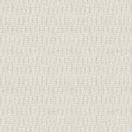
1. 政策項目別出融資実績の変化
2. 資源エネルギー
3. 国民生活改善
4. 都市開発
5. 地方開発
6. 海運
7. 技術振興
8. 「その他」の開発融資
9. 外貨借入れに対する債務保証
第4節 経営の成果
1. 政策金融の効果と融資の産業別構成