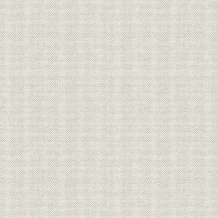
1. 業務体制の改編
2. 事務改善と情報収集処理体制の整備
3. 研究調査活動の拡充
第4節 融資活動の展開
1. 産業基盤の充実・強化
2. 産業体質の改善と国際競争力の強化
3. 地域間の均衡ある発展
4. 国際観光施設・私鉄・ガスなど
5. 外貨貸付けおよび外貨保証
第5節 経営の成果
1. 政策金融の効果