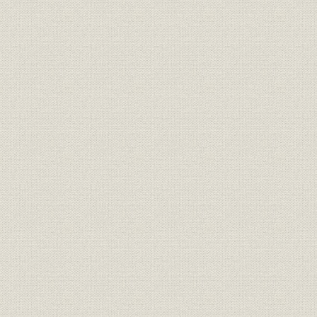
(2) 日清戦争中の本行施策
(3) 本行施策に対する評価
9. 日清戦後経営と本行の施策
(1) 三国干渉後の積極政策
(2) 日清戦後経営
(3) 日清戦後の政策運営
(4) 草創期の本行収益状況
表目次
第1章
表1-1 国立銀行設立状況
表3-1 通貨流通高