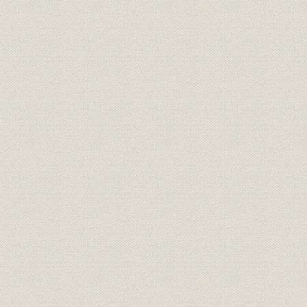
(1) 不換紙幣の整理
(2) 日本銀行設立の建議
(3) 日本銀行条例の制定過程
(4) 日本銀行条例の制定
(5) 田口卯吉の批判
6. 日本銀行の開業
(1) 創立事務の開始
(2) 株主の募集
(3) 開業準備
(4) 開業
(5) 日本銀行創立の意義