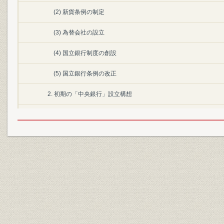
(2) 新貨条例の制定
(3) 為替会社の設立
(4) 国立銀行制度の創設
(5) 国立銀行条例の改正
2. 初期の「中央銀行」設立構想
(1) 「バンク・オブ・ジャッパン」設立構想
(2) A.A.シャンドの中央銀行設立論
(3) ウイズニエブスキー公の「日本帝国銀行設立願書」
(4) 田口卯吉の中央銀行設立論
3. 大隈・伊藤の中央銀行設立建議
(1) 西南戦争と不換紙幣の増発