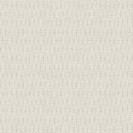
(2) 銀価高騰抑制策
(3) 紙幣消却への傾斜
(4) 通貨改革の建議
(5) 財政更革の建議
(6) 中央銀行設立の建議
4. 松方正義の中央銀行設立構想
(1) 正貨流出防止の建議
(2) 「財政管窺概略」
(3) 「財政議」
(4) 日本帝国中央銀行設立構想
5. 日本銀行条例の制定