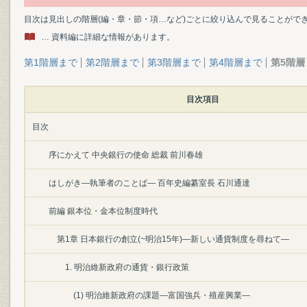
目次は見出しの階層(編・章・節・項…など)ごとに絞り込んで見ることがで
… 資料編に詳細な情報があります。
第1階層まで
第2階層まで
第3階層まで
第4階層まで
第5階層
目次項目
目次
序にかえて 中央銀行の使命 総裁 前川春雄
はしがき―執筆者のことば― 百年史編纂室長 石川通達
前編 銀本位・金本位制度時代
第1章 日本銀行の創立(~明治15年)―新しい通貨制度を尋ねて―
1. 明治維新政府の通貨・銀行政策
(1) 明治維新政府の課題―富国強兵・殖産興業―