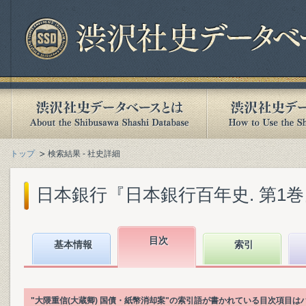
トップ
検索結果 - 社史詳細
日本銀行『日本銀行百年史. 第1巻』(1
目次
基本情報
索引
"大隈重信(大蔵卿) 国債・紙幣消却案"の索引語が書かれている目次項目