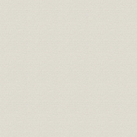
第2章 草創期の日本銀行(明治15年~29年)―中央銀行業務の基礎固
1. 公定歩合の設定
(1) 公定歩合体系の整備
(2) 大阪支店の公定歩合
2. 国庫・国債事務の取扱い
(1) 国庫金の取扱い
(2) 国債事務の取扱い
3. 兌換銀行券の発行
(1) 兌換銀行券条例の制定
(2) 国立銀行券(国立銀行紙幣)の消却
(3) 政府紙幣の銀貨兌換