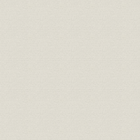
(4) 発券制度の確立
(5) 保証発行限度の拡張
4. 対民間取引の整備拡充
(1) 対民間取引の開始
(2) 手形取引の奨励
(3) 貸出政策の展開
(4) 公定歩合の弾力的変更
5. 増資・組織改正
(1) 明治20年の増資
(2) 組織の改正
6. 外国為替手形再割引契約の締結