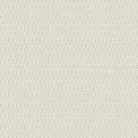
(1) 初期の対横浜正金銀行取引
(2) 松方蔵相の正貨吸収策
(3) 富田総裁の正貨吸収意見
(4) 外国為替手形再割引契約
7. 担保品付手形割引制度の創設
(1) 担保品付手形割引制度
(2) 担保品付手形の割引状況
(3) 23年恐慌後の政策運営
8. 日清戦争時の政策運営
(1) 日清戦時の政策課題