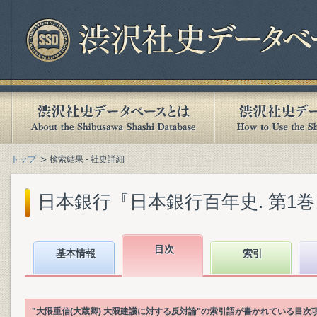
トップ
検索結果 - 社史詳細
日本銀行『日本銀行百年史. 第1巻』(1
目次
基本情報
索引
"大隈重信(大蔵卿) 大隈建議に対する反対論"の索引語が書かれている目