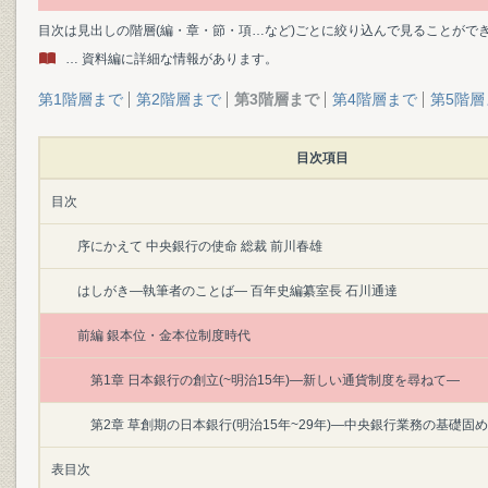
目次は見出しの階層(編・章・節・項…など)ごとに絞り込んで見ることがで
… 資料編に詳細な情報があります。
第1階層まで
第2階層まで
第3階層まで
第4階層まで
第5階層
目次項目
目次
序にかえて 中央銀行の使命 総裁 前川春雄
はしがき―執筆者のことば― 百年史編纂室長 石川通達
前編 銀本位・金本位制度時代
第1章 日本銀行の創立(~明治15年)―新しい通貨制度を尋ねて―
第2章 草創期の日本銀行(明治15年~29年)―中央銀行業務の基礎固
表目次