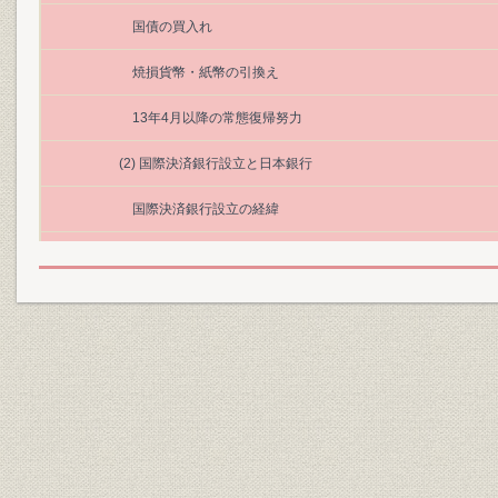
国債の買入れ
焼損貨幣・紙幣の引換え
13年4月以降の常態復帰努力
(2) 国際決済銀行設立と日本銀行
国際決済銀行設立の経緯
国際決済銀行への本行の参加