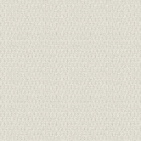
表3-4 国際収支と正貨残高
表3-5 為替相場の推移
表3-6 在外正貨の買上け・払下げ
表3-7 卸売物価指数の国際比較
表3-8 大正12年の貨物輸出入
表3-9 関東大震災以降における為替相場
表3-10 昭和3年~4年の対米ドル相場
表4-1 昭和2年3月15日~31日の休業銀行
表4-2 昭和2年3月14日~31日の日本銀行勘定
表4-3 昭和2年4月中の日本銀行勘定
表4-4 台湾銀行貸出残高の推移