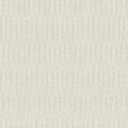
表4-16 普通銀行に占める5大銀行のンェア
表4-17 預金部地方資金融通状況
表4-18 郵便貯金・金銭信託残高の推移
表4-19 普通銀行異動状況
表4-20 主要銀行の配当率
表4-21 震災手形善後処理法による政府貸付とその回収状況
表4-22 震災手形処理委員会による回収不能決定額
表4-23 補償済震災手形の回収状況
表4-24 補償法特別融通の実行
表4-25 台湾融資法による特別融通残高の推移
表4-26 台湾銀行に対する本行口特別融通残高の推移