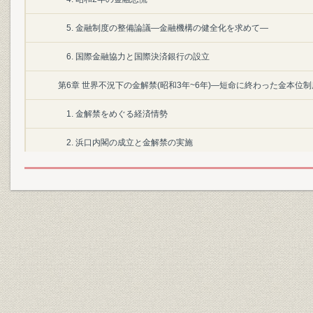
5. 金融制度の整備論議―金融機構の健全化を求めて―
6. 国際金融協力と国際決済銀行の設立
第6章 世界不況下の金解禁(昭和3年~6年)―短命に終わった金本位
1. 金解禁をめぐる経済情勢
2. 浜口内閣の成立と金解禁の実施
3. 金解禁下における金融経済情勢
4. 世界不況の深刻化と金本位制度の崩壊
5. 昭和5年の日本銀行制度改革論議
表目次
第5章