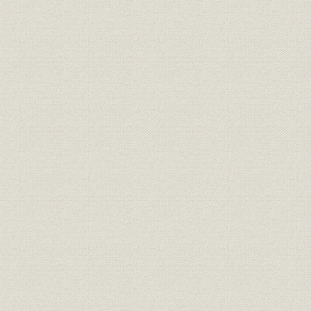
表2-8 本支店別震災手形割引高
表2-9 震災手形割引依頼銀行本店所在地別
表2-10 本支店別・銀行別震災手形割引高
表2-11 震災手形割引依頼銀行別割引高
表2-12 震災手形の大口債務者
表2-13 大口債務者と震災手形所持銀行との関係
表2-14 本支店別震災手形割引残高
表2-15 震災手形未決済高
表3-1 第1次世界大戦後のインフレーション
表3-2 主要国の金・外貨準備
表3-3 貨物輸出入額