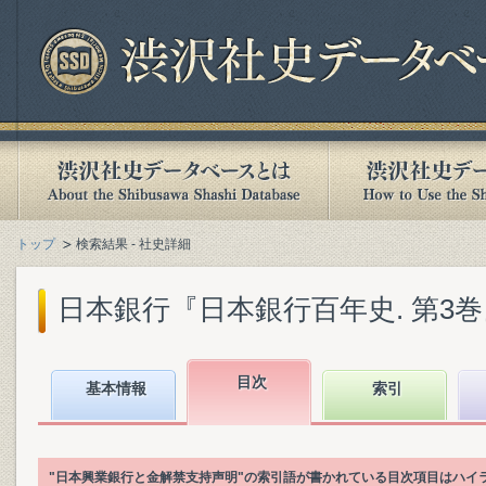
トップ
検索結果 - 社史詳細
日本銀行『日本銀行百年史. 第3巻』(1
目次
基本情報
索引
"日本興業銀行と金解禁支持声明"の索引語が書かれている目次項目はハイ