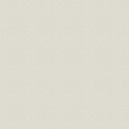
表4-27 台湾銀行整理案による収益見込みと実績
表4-28 補償法特別融通の残高と回収率
表4-29 補償法特別融通の回収状況
表4-30 日本銀行貸出残高とその内訳
表5-1 ビルブロー・カー銀行の主要負債
表5-2 普通銀行・貯蓄銀行異動状況
表5-3 無資格銀行整理状況
表5-4 党換銀行券限外発行の状況
表5-5 日本銀行関係法令と「日本銀行ニ関スル調査」との比較対
第6章
表1-1 各種物価指数の動き