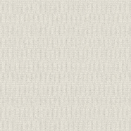
表1-1 大正9年反動時の本行特別融通状況
表1-2 銀行支払準備資金特別融通状況
表1-3 株式市場救済資金融通状況
表1-4 大正11年銀行動揺時の本行特別融通の内訳
表2-1 日本銀行主要勘定
表2-2 府県別の震災後臨時取引先銀行数
表2-3 本店取扱い震災後臨時取引先銀行
表2-4 本店融通高
表2-5 在外正貨高
表2-6 大正9年財界反動期と大正12年震災期との比較
表2-7 震災手形割引残高