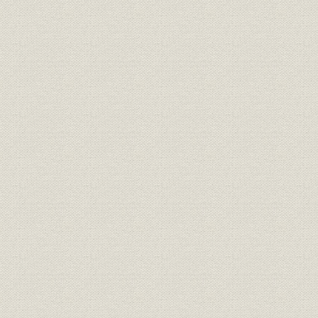
表4-5 台湾銀行の政府・日本銀行借入金、市場調達資金残高
表4-6 台湾銀行に対する日本銀行貸出残高
表4-7 台湾銀行に対する日本銀行特別融通の担保物件
表4-8 昭和2年金融恐慌時における本支店別貸出残高
表4-9 昭和2年金融恐慌時における本行口特別融通残高
表4-10 日本銀行の主要勘定
表4-11 東京市中金利
表4-12 公定歩合の推移
表4-13 公社債平均利回り
表4-14 公社債発行高
表4-15 日本銀行保有国債の対市中売買