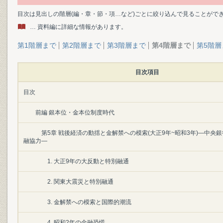
目次は見出しの階層(編・章・節・項…など)ごとに絞り込んで見ることがで
… 資料編に詳細な情報があります。
第1階層まで
第2階層まで
第3階層まで
第4階層まで
第5階層
目次項目
目次
前編 銀本位・金本位制度時代
第5章 戦後経済の動揺と金解禁への模索(大正9年~昭和3年)―中央
融協力―
1. 大正9年の大反動と特別融通
2. 関東大震災と特別融通
3. 金解禁への模索と国際的潮流
4. 昭和2年の金融恐慌