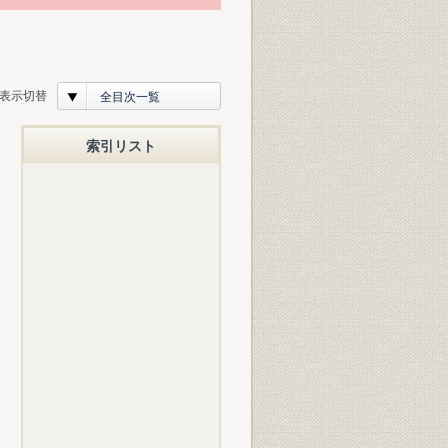
表示切替
全目次一覧
索引リスト