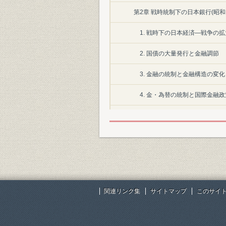
第2章 戦時統制下の日本銀行(昭和
1. 戦時下の日本経済―戦争の
2. 国債の大量発行と金融調節
3. 金融の統制と金融構造の変化
4. 金・為替の統制と国際金融政
5. 銀行合同と日本銀行
6. 日本銀行制度の改革
表目次
第1章
関連リンク集
サイトマップ
このサイ
表1-1 昭和7年度予算の変更経
表1-2 一般会計予算規模の推移