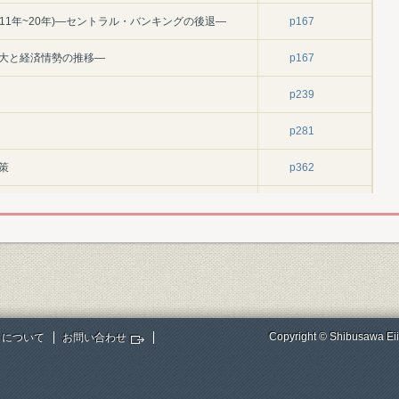
11年~20年)―セントラル・バンキングの後退―
p167
拡大と経済情勢の推移―
p167
p239
p281
策
p362
p423
p444
NP
NP
Copyright © Shibusawa Eii
トについて
お問い合わせ
過
p10
p12