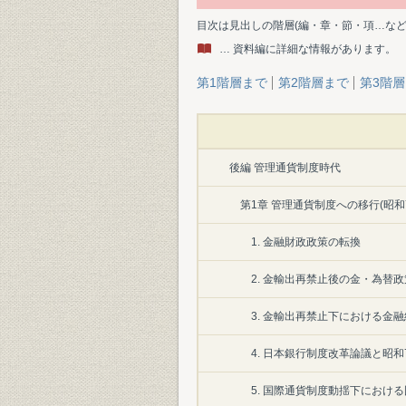
目次は見出しの階層(編・章・節・項…な
… 資料編に詳細な情報があります。
第1階層まで
第2階層まで
第3階
後編 管理通貨制度時代
第1章 管理通貨制度への移行(昭
1. 金融財政政策の転換
2. 金輸出再禁止後の金・為替政
3. 金輸出再禁止下における金
4. 日本銀行制度改革論議と昭和
5. 国際通貨制度動揺下におけ