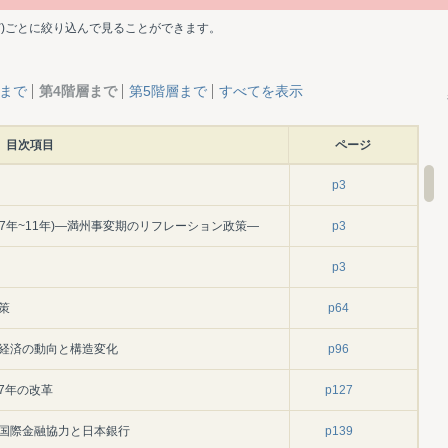
ど)ごとに絞り込んで見ることができます。
層まで
第4階層まで
第5階層まで
すべてを表示
目次項目
ページ
p3
和7年~11年)―満州事変期のリフレーション政策―
p3
p3
策
p64
融経済の動向と構造変化
p96
7年の改革
p127
る国際金融協力と日本銀行
p139