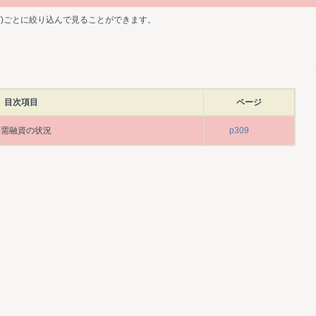
ど)ごとに絞り込んで見ることができます。
目次項目
ページ
軍需融資の状況
p309