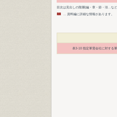
目次は見出しの階層(編・章・節・項…な
… 資料編に詳細な情報があります。
表3-10 指定軍需会社に対する