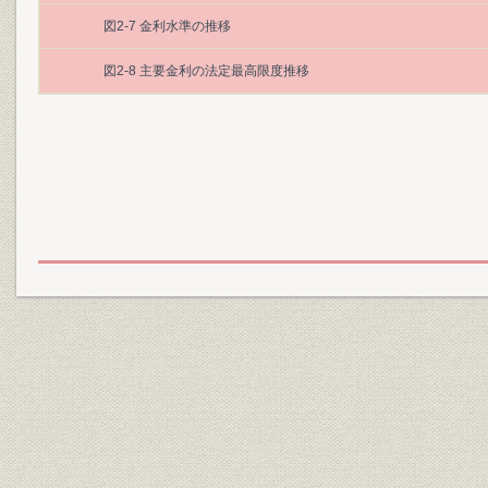
図2-7 金利水準の推移
図2-8 主要金利の法定最高限度推移