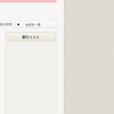
表示切替
全目次一覧
索引リスト