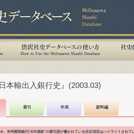
輸出入銀行史』(2003.03)
索引
年表
資料編
elopment Bank、米州開発銀行) IDB借款"の索引語が書かれている目次項目はハイライトされ