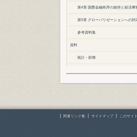
第4章 国際金融秩序の維持と経済摩擦ヘ
第5章 グローバリゼーションへの対応
参考資料集
資料
統計・財務
機構の変遷
役員在任期間
日本輸出入銀行法改正の推移
業務方法書に定める融資条件の推移
関連リンク集
サイトマップ
このサイ
国際協力銀行法
年表