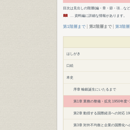
目次は見出しの階層(編・章・節・項…な
… 資料編に詳細な情報があります。
第1階層まで
第2階層まで
第3階
はしがき
口絵
本史
序章 輸銀誕生にいたるまで
第1章 業務の整備・拡充 1950年度~
第2章 動揺する国際経済への対応 196
第3章 対外不均衡と企業の国際化への対