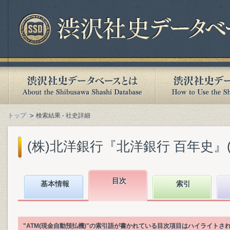
トップ
検索結果 - 社史詳細
(株)北洋銀行『北洋銀行 百年史』(20
目次
基本情報
索引
"ATM(現金自動預払機)"の索引語が書かれている目次項目はハイライトさ