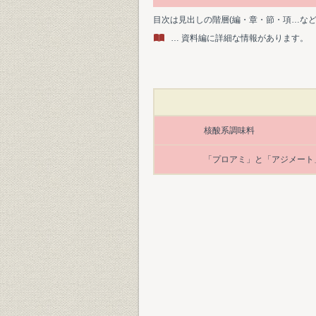
目次は見出しの階層(編・章・節・項…な
… 資料編に詳細な情報があります。
核酸系調味料
「プロアミ」と「アジメート