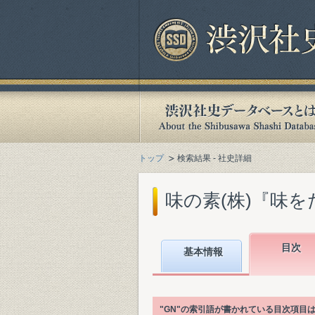
トップ
検索結果 - 社史詳細
味の素(株)『味をた
目次
基本情報
"GN"の索引語が書かれている目次項目