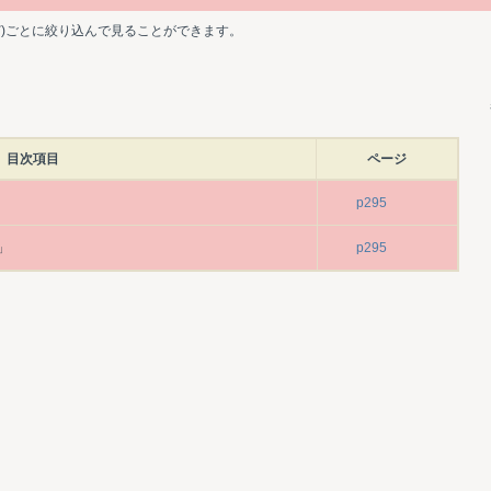
ど)ごとに絞り込んで見ることができます。
目次項目
ページ
p295
」
p295