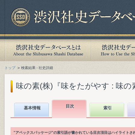
トップ
検索結果 - 社史詳細
味の素(株)『味をたがやす : 味の素八
目次
基本情報
索引
"アペックスパッケージ"の索引語が書かれている目次項目はハイライトさ