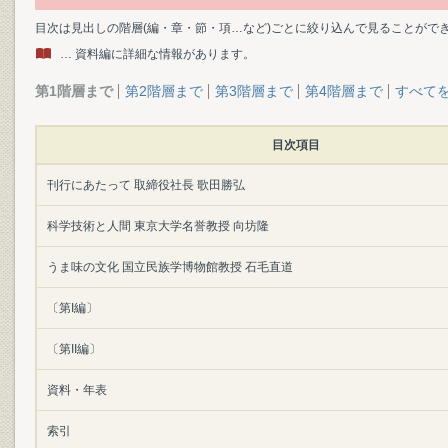
目次は見出しの階層(編・章・節・項…など)ごとに絞り込んで見ることがで
… 資料編に詳細な情報があります。
第1階層まで
第2階層まで
第3階層まで
第4階層まで
すべて
目次項目
刊行にあたって 取締役社長 歌田勝弘
科学技術と人間 東京大学名誉教授 向坊隆
うま味の文化 国立民族学博物館教授 石毛直道
〔第I編〕
〔第II編〕
資料・年表
索引