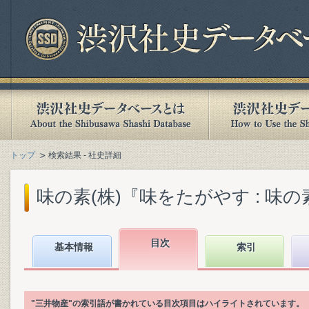
トップ
検索結果 - 社史詳細
味の素(株)『味をたがやす : 味の素八
目次
基本情報
索引
"三井物産"の索引語が書かれている目次項目はハイライトされています。