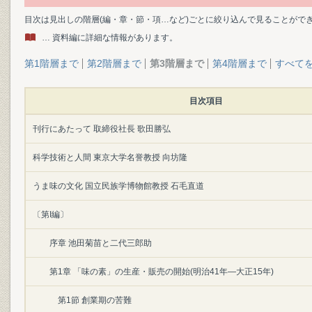
目次は見出しの階層(編・章・節・項…など)ごとに絞り込んで見ることがで
… 資料編に詳細な情報があります。
第1階層まで
第2階層まで
第3階層まで
第4階層まで
すべて
目次項目
刊行にあたって 取締役社長 歌田勝弘
科学技術と人間 東京大学名誉教授 向坊隆
うま味の文化 国立民族学博物館教授 石毛直道
〔第I編〕
序章 池田菊苗と二代三郎助
第1章 「味の素」の生産・販売の開始(明治41年―大正15年)
第1節 創業期の苦難