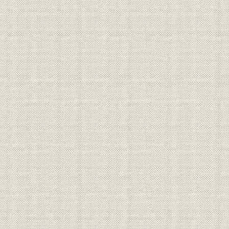
本文収録図・表一覧
主要参考文献
あとがき
【題字】 取締役会長 鈴木三郎助