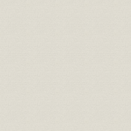
第3節 商品構成の変容と販売体制
第4節 海外事業の拡大
第5節 経営管理・労務と業績の推移
第4章 市場の成熟と国際化のなかの経営(昭和54年―昭和63年)
第1節 市場成熟のなかの経営環境と経営方針
第2節 研究・生産体制における競争力の強化
第3節 販売力の強化と製品分野の多角的拡大
第4節 海外事業の多角化
第5節 組織・人事と業績
資料・年表
索引