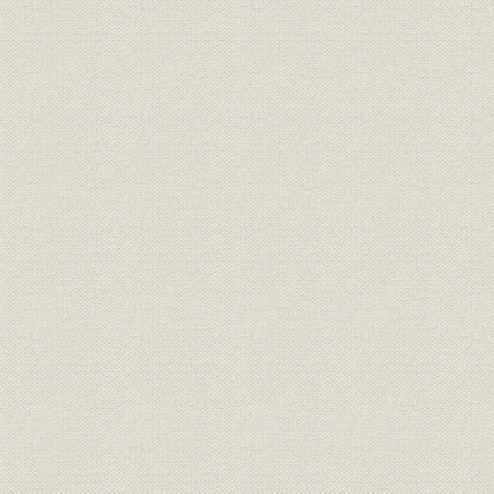
第3節 生産再開と販売
第4節 業績の推移と人事・労務
第2章 高度経済成長下の競争と発展(昭和31年―昭和43年)
第1節 競争の開始と経営規模の拡大
第2節 新製法の工業化と研究開発体制の整備
第3節 多角化と近代的マーケティングの導入
第4節 企業の国際化と海外工場の建設
第5節 業績の推移と人事・労務
第3章 経営環境変化への対応(昭和44―昭和53年)
第1節 安全性問題、石油危機と経営
第2節 研究開発・生産体制の再編と合理化