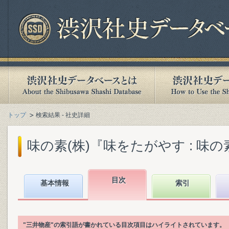
トップ
検索結果 - 社史詳細
味の素(株)『味をたがやす : 味の素八
目次
基本情報
索引
"三井物産"の索引語が書かれている目次項目はハイライトされています。