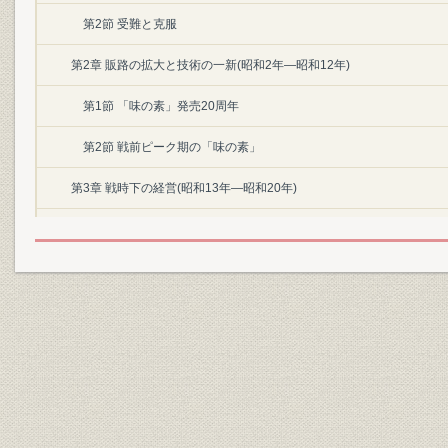
第2節 受難と克服
第2章 販路の拡大と技術の一新(昭和2年―昭和12年)
第1節 「味の素」発売20周年
第2節 戦前ピーク期の「味の素」
第3章 戦時下の経営(昭和13年―昭和20年)
第1節 戦争の影
第2節 軍需生産への全面移行
〔第II編〕
第1章 戦後復興期(昭和20年―昭和30年)
第1節 荒廃から発展へ
第2節 戦後統制のもとで