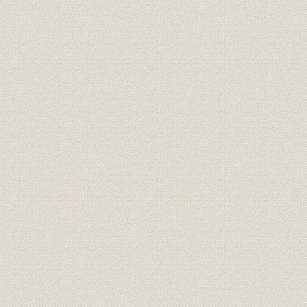
社章
行章
[昭和19年(1
昭和21年(1
生産
主要物資の生産高
(1948年)
業種別融資残高(昭和24年3月
融資
昭和24年(1
末・全国)
昭和17年(1
米;生産
県内米作の推移
(1950年)
昭和19年(
農業
自小作農家戸数の変化
(1946年)
昭和16年(
農業
経営耕地面積規模別農家戸数
(1946年)
昭和15年度(
資源;生産
石炭生産量の推移
年度(1948
昭和20年(1