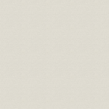
宇部銀行主要勘定期末残高推移
昭和10年(1
財務・業績
および指標
年(1943年
昭和元年(1
百十銀行の貸出金業種別残高推
融資
10年(193
移
(1942年)1
百十銀行年末現在行員数(休職者
昭和12年(1
従業員
を含む)
(1942年)
全国普通銀行および貯蓄銀行の
昭和1年(19
銀行;業界
異動
(1945年)
昭和12年(1
銀行;財務・業績
戦時期の地方銀行勘定
(1945年)
地方銀行の預金コスト、証券貸
昭和18年(1
貯蓄;経営
出利回、利鞘
(1945年)上