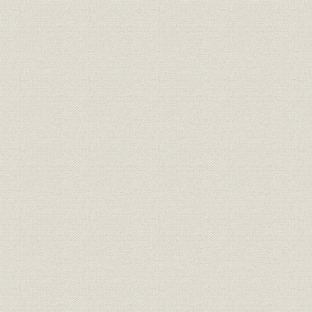
従業員
山口炭田の労務者数
(1948年)1
復興金融公庫の産業別融資額(全
昭和21年度(
融資;産業
国)
(1948年度)
昭和16年(1
生産
主要工業製品の県内生産高
(1949年)
昭和21年(1
生産
主要工場の生産実績
(1949年)
昭和21年(1
通貨
県内の日本銀行券発行状況
(1948年)
昭和22年(1
通貨
県下通貨分布の構成比
(1950年)
昭和21年(1
貯蓄;融資
銀行預金・貸出金の推移
(1949年)3
資産
危険資産算出表
[昭和23年(1