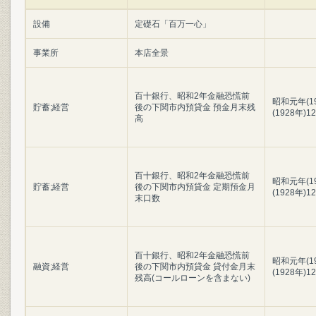
設備
定礎石「百万一心」
事業所
本店全景
百十銀行、昭和2年金融恐慌前
昭和元年(1
貯蓄;経営
後の下関市内預貸金 預金月末残
(1928年)1
高
百十銀行、昭和2年金融恐慌前
昭和元年(1
貯蓄;経営
後の下関市内預貸金 定期預金月
(1928年)1
末口数
百十銀行、昭和2年金融恐慌前
昭和元年(1
融資;経営
後の下関市内預貸金 貸付金月末
(1928年)1
残高(コールローンを含まない)