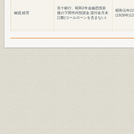
百十銀行、昭和2年金融恐慌前
昭和元年(1
融資;経営
後の下関市内預貸金 貸付金月末
(1928年)1
口数(コールローンを含まない)
百十銀行、昭和2年金融恐慌前
昭和元年(1
手形;経営
後の下関市内預貸金 割引手形月
(1928年)1
末残高
昭和元年(1
貯蓄
都市別預貯金残高
(1927年)末
昭和3年(19
銀行;提携・合併
銀行合同の推移
年)
大正14年(1
金融
昭和初期の質屋統計
(1934年)