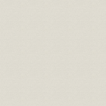
昭和20年(
株式
大株主の推移
23年(194
(1948年)
昭和20年(1
規則
規程制定一覧
23年(194
昭和19年(1
賃金
給料・手当の支給状況推移
(1950年)3
昭和19年(1
事業所
店舗数の推移
24年(194
貯蓄;商品
第1回福徳定期預金募集要項
昭和21年(1
福徳定期預金の賞品・割増金な
[昭和21年(
貯蓄
どの推移(第1回~第9回)
年(1949年)