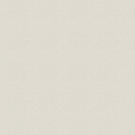
長周銀行貸借対照表(百十銀行へ
提携・合併;財務・業績
昭和19年(1
譲渡分)
昭和19年(1
従業員
創立当初の従業員の推移
(1948年)
財務・業績
昭和19年4月1日営業開始前残高
昭和19年(1
昭和19年(1
財務・業績
創立初期の主要勘定推移
21年(1946
昭和20年3月末現在大株主およ
株式
昭和20年(
び持株