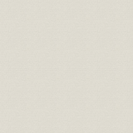
昭和元年(1
銀行;財務・業績
県下銀行の当期利益および純益
年(1935年
三井銀行下関支店より引継いだ
融資
[昭和8年(19
預金および貸出金
日銀門司管内時局産業向け貸出
昭和10年(1
融資
調
(1937年)5
日銀門司管内時局産業向け貸
融資
[昭和12年(1
出、銀行業態別調
百十銀行主要勘定期末残高推移
昭和10年(1
財務・業績
および指標
年(1943年