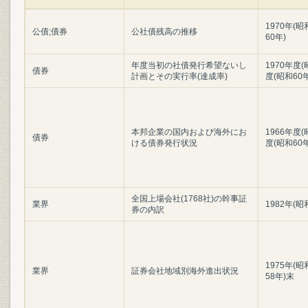
1970年(昭
公債;債券
公社債残高の推移
60年)
年度当初の社債発行希望ないし
1970年度(
債券
計画とその実行率(達成率)
度(昭和60
本邦企業の国内および海外にお
1966年度(
債券
ける債券発行状況
度(昭和60
全国上場会社(1768社)の幹事証
業界
1982年(昭
券の内訳
1975年(昭
業界
証券会社地域別海外進出状況
58年)末