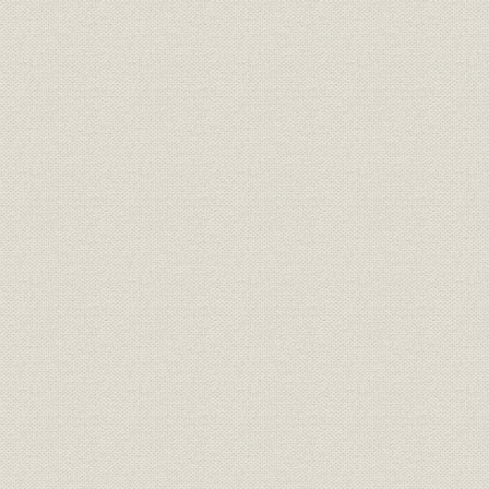
関係会社;財務・業績
事 (7)投資顧問 (8)YICM (9)ユニ
56期~58期
ベン (10)ツーリスト (11)エンタ
ー (12)総合ファイナンス
関連会社の業績 参考 ベンチャー
関係会社;財務・業績
1984年(昭
キャピタルの業績
1972年(昭
手数料
受入手数料 計画と実績
(昭和59年)
1972年(昭
手数料
受入手数料 実績の本部別数値
(昭和59年)