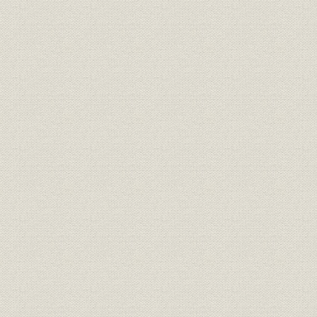
1971年(昭
株式;販売
東証株式売買高4社シェア推移
(昭和60年)
4社保護預り有価証券残高の推
1971年(昭
有価証券;業界
移
(昭和60年)
株式の引受・売出および募集・
1971年(昭
株式;業界
売出の取扱い状況
(昭和57年)
1972年(昭
債券;シェア
公社債引受4社シェア
年)
公社債の引受・売出および募
1970年(昭
債券;業界
集・売出の取扱い状況
(昭和57年)
山一主幹事取扱い状況(5年間推
1977年(昭