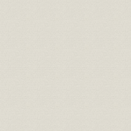
関連会社の業績 参考 委託4社の
関係会社;財務・業績
1983年(昭
業績
関係会社;財務・業績
関連会社の業績 (2)販売会社
56期~58期
関連会社の業績 参考 販売2社の
関係会社;財務・業績
1983年(昭
業績
関連会社の業績 (3)研究所
(4)YCC (5)土地建物 (6)エコー商