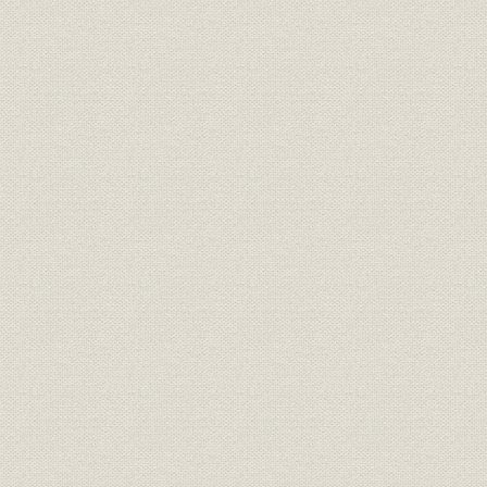
業界;シェア
移)
(昭和56年)
1970年(昭
投資信託;シェア
4社投信年末純資産高
56年)
1970年(昭
投資信託;資産
山一証券投信年末純資産残高
56年)
1977年(昭
貯蓄;販売
証券貯蓄係販売額
59年)
1976年(昭
財形貯蓄;業界
財形口座数・寄託4社比較
(昭和55年)
国際業務収益の推移 1981年9月
海外事業;財務・業績
期の業績(本部、海外店合計) (1)
1981年(昭