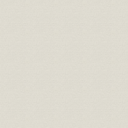
関係会社;財務・業績
事 (7)投資顧問 (8)YICM (9)ユニ
56期~58期
ベン (10)ツーリスト (11)エンタ
ー (12)総合ファイナンス
関連会社の業績 参考 ベンチャー
関係会社;財務・業績
1984年(昭
キャピタルの業績
1972年(昭
手数料
受入手数料 計画と実績
(昭和59年)
1972年(昭
手数料
受入手数料 実績の本部別数値
(昭和59年)