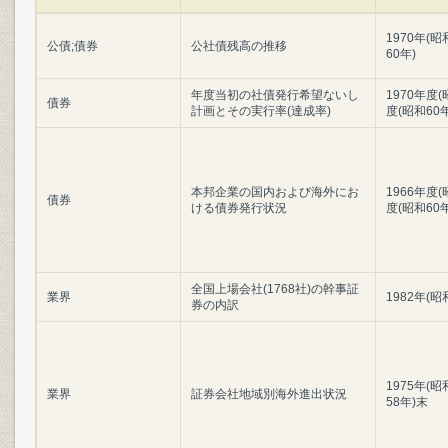
1970年(昭
公債;債券
公社債残高の推移
60年)
年度当初の社債発行希望ないし
1970年度(
債券
計画とその実行率(達成率)
度(昭和60
本邦企業の国内および海外にお
1966年度(
債券
ける債券発行状況
度(昭和60
全国上場会社(1768社)の幹事証
業界
1982年(昭
券の内訳
1975年(昭
業界
証券会社地域別海外進出状況
58年)末