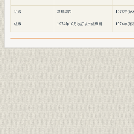
組織
新組織図
1973年(昭
組織
1974年10月改訂後の組織図
1974年(昭
組織
1979年10月改訂後の組織図
1979年(昭
組織
1982年8月改訂後の組織図
1982年(昭
組織;経営
新設法人課設置状況
1980年(昭
組織
1973年時点での組織
1973年(昭
主な各ビルの名称ならびに配置
事業所;組織
1974年(昭
図
1970年(昭
事業所;海外事業
店舗数・海外拠点数の推移
(昭和59年)
関係会社;財務・業績
関連会社の業績 (1)委託会社
56期~58期