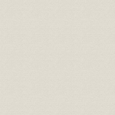
1971年(昭
株式;販売
東証株式売買高4社シェア推移
(昭和60年)
4社保護預り有価証券残高の推
1971年(昭
有価証券;業界
移
(昭和60年)
株式の引受・売出および募集・
1971年(昭
株式;業界
売出の取扱い状況
(昭和57年)
1972年(昭
債券;シェア
公社債引受4社シェア
年)
公社債の引受・売出および募
1970年(昭
債券;業界
集・売出の取扱い状況
(昭和57年)
山一主幹事取扱い状況(5年間推
1977年(昭