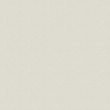
業界;シェア
移)
(昭和56年)
1970年(昭
投資信託;シェア
4社投信年末純資産高
56年)
1970年(昭
投資信託;資産
山一証券投信年末純資産残高
56年)
1977年(昭
貯蓄;販売
証券貯蓄係販売額
59年)
1976年(昭
財形貯蓄;業界
財形口座数・寄託4社比較
(昭和55年)
国際業務収益の推移 1981年9月
海外事業;財務・業績
期の業績(本部、海外店合計) (1)
1981年(昭