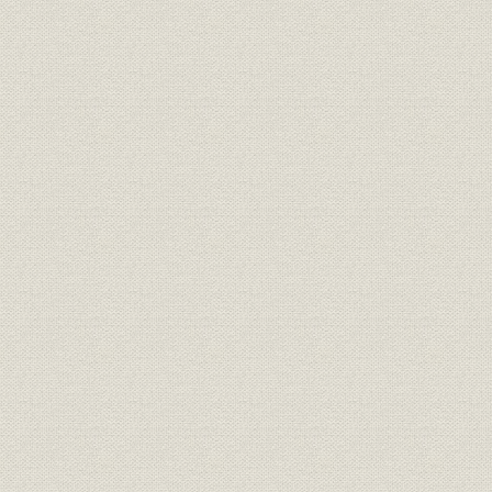
投資;海外事業
国際関係投資額
1973年(昭
財務・業績;海外事業
海外現法の増資 骨子
1984年(昭
海外現法の増資 その他現法の状
財務・業績;海外事業
1984年(昭
況
海外現法の増資 増資現法の資本
海外事業;業界
1984年(昭
金4社比較
第44期下半期海外店評価基準
海外事業;経営
1984年(昭
(案)
コンピュータ・センター・シス
情報システム
[1984年(昭
テム図