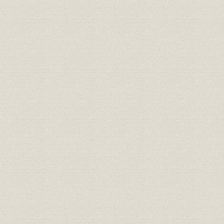
収支実績
国際業務収益の推移 1981年9月
海外事業;財務・業績
期の業績(本部、海外店合計) (2)
1981年(昭
店別収支(税引前経常損益)
国際業務収益の推移 1981年9月
海外事業;シェア
期の業績(本部、海外店合計) (3)
1981年(昭
4社中に占めるシェア
国際関連人員数推移(年月日現在
1973年(昭
海外事業;人事
外国部関係人員)
年(昭和60年
投資
出資関係
1973年(昭