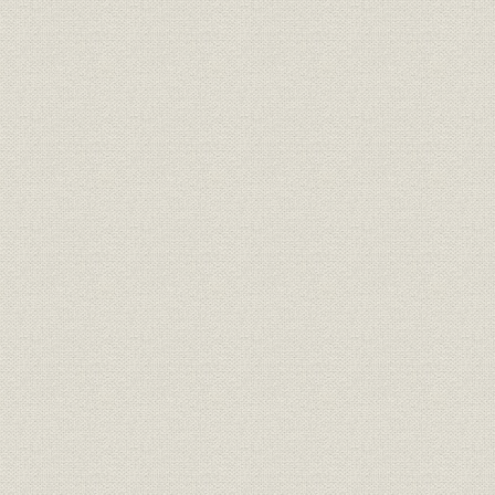
関連会社の業績 参考 委託4社の
関係会社;財務・業績
1983年(昭
業績
関係会社;財務・業績
関連会社の業績 (2)販売会社
56期~58期
関連会社の業績 参考 販売2社の
関係会社;財務・業績
1983年(昭
業績
関連会社の業績 (3)研究所
(4)YCC (5)土地建物 (6)エコー商