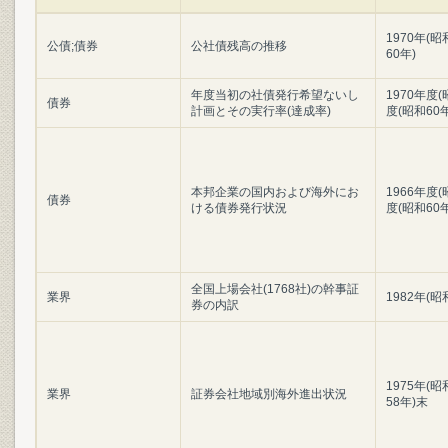
1970年(昭
公債;債券
公社債残高の推移
60年)
年度当初の社債発行希望ないし
1970年度(
債券
計画とその実行率(達成率)
度(昭和60
本邦企業の国内および海外にお
1966年度(
債券
ける債券発行状況
度(昭和60
全国上場会社(1768社)の幹事証
業界
1982年(昭
券の内訳
1975年(昭
業界
証券会社地域別海外進出状況
58年)末