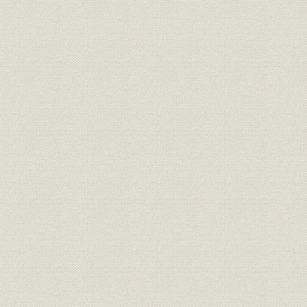
投資;海外事業
国際関係投資額
1973年(昭
財務・業績;海外事業
海外現法の増資 骨子
1984年(昭
海外現法の増資 その他現法の状
財務・業績;海外事業
1984年(昭
況
海外現法の増資 増資現法の資本
海外事業;業界
1984年(昭
金4社比較
第44期下半期海外店評価基準
海外事業;経営
1984年(昭
(案)
コンピュータ・センター・シス
情報システム
[1984年(昭
テム図