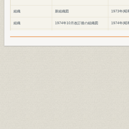
組織
新組織図
1973年(昭
組織
1974年10月改訂後の組織図
1974年(昭
組織
1979年10月改訂後の組織図
1979年(昭
組織
1982年8月改訂後の組織図
1982年(昭
組織;経営
新設法人課設置状況
1980年(昭
組織
1973年時点での組織
1973年(昭
主な各ビルの名称ならびに配置
事業所;組織
1974年(昭
図
1970年(昭
事業所;海外事業
店舗数・海外拠点数の推移
(昭和59年)
関係会社;財務・業績
関連会社の業績 (1)委託会社
56期~58期