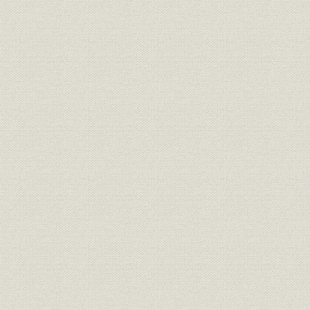
関係会社;財務・業績
事 (7)投資顧問 (8)YICM (9)ユニ
56期~58期
ベン (10)ツーリスト (11)エンタ
ー (12)総合ファイナンス
関連会社の業績 参考 ベンチャー
関係会社;財務・業績
1984年(昭
キャピタルの業績
1972年(昭
手数料
受入手数料 計画と実績
(昭和59年)
1972年(昭
手数料
受入手数料 実績の本部別数値
(昭和59年)