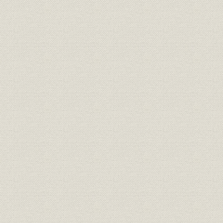
業界;シェア
移)
(昭和56年)
1970年(昭
投資信託;シェア
4社投信年末純資産高
56年)
1970年(昭
投資信託;資産
山一証券投信年末純資産残高
56年)
1977年(昭
貯蓄;販売
証券貯蓄係販売額
59年)
1976年(昭
財形貯蓄;業界
財形口座数・寄託4社比較
(昭和55年)
国際業務収益の推移 1981年9月
海外事業;財務・業績
期の業績(本部、海外店合計) (1)
1981年(昭