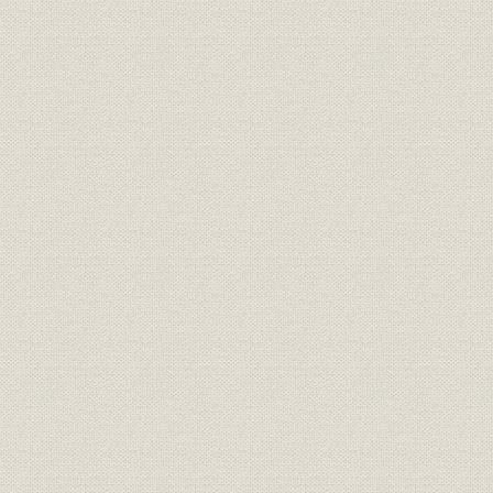
1971年(昭
株式;販売
東証株式売買高4社シェア推移
(昭和60年)
4社保護預り有価証券残高の推
1971年(昭
有価証券;業界
移
(昭和60年)
株式の引受・売出および募集・
1971年(昭
株式;業界
売出の取扱い状況
(昭和57年)
1972年(昭
債券;シェア
公社債引受4社シェア
年)
公社債の引受・売出および募
1970年(昭
債券;業界
集・売出の取扱い状況
(昭和57年)
山一主幹事取扱い状況(5年間推
1977年(昭