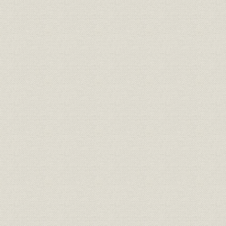
関連会社の業績 参考 委託4社の
関係会社;財務・業績
1983年(昭
業績
関係会社;財務・業績
関連会社の業績 (2)販売会社
56期~58期
関連会社の業績 参考 販売2社の
関係会社;財務・業績
1983年(昭
業績
関連会社の業績 (3)研究所
(4)YCC (5)土地建物 (6)エコー商