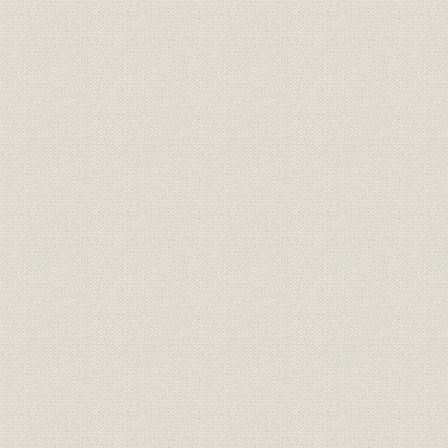
収支実績
国際業務収益の推移 1981年9月
海外事業;財務・業績
期の業績(本部、海外店合計) (2)
1981年(昭
店別収支(税引前経常損益)
国際業務収益の推移 1981年9月
海外事業;シェア
期の業績(本部、海外店合計) (3)
1981年(昭
4社中に占めるシェア
国際関連人員数推移(年月日現在
1973年(昭
海外事業;人事
外国部関係人員)
年(昭和60年
投資
出資関係
1973年(昭