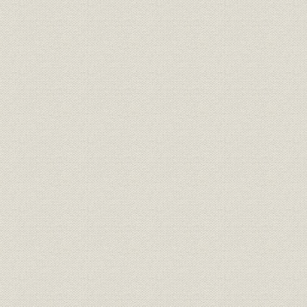
関連会社の業績 参考 委託4社の
関係会社;財務・業績
1983年(昭
業績
関係会社;財務・業績
関連会社の業績 (2)販売会社
56期~58期
関連会社の業績 参考 販売2社の
関係会社;財務・業績
1983年(昭
業績
関連会社の業績 (3)研究所
(4)YCC (5)土地建物 (6)エコー商