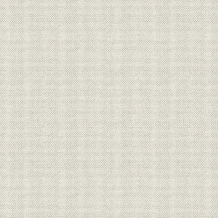
収支実績
国際業務収益の推移 1981年9月
海外事業;財務・業績
期の業績(本部、海外店合計) (2)
1981年(昭
店別収支(税引前経常損益)
国際業務収益の推移 1981年9月
海外事業;シェア
期の業績(本部、海外店合計) (3)
1981年(昭
4社中に占めるシェア
国際関連人員数推移(年月日現在
1973年(昭
海外事業;人事
外国部関係人員)
年(昭和60年
投資
出資関係
1973年(昭