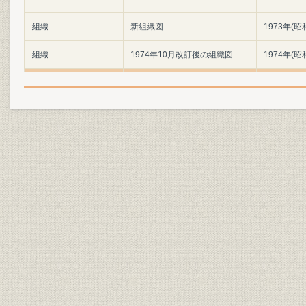
組織
新組織図
1973年(昭
組織
1974年10月改訂後の組織図
1974年(昭
組織
1979年10月改訂後の組織図
1979年(昭
組織
1982年8月改訂後の組織図
1982年(昭
組織;経営
新設法人課設置状況
1980年(昭
組織
1973年時点での組織
1973年(昭
主な各ビルの名称ならびに配置
事業所;組織
1974年(昭
図
1970年(昭
事業所;海外事業
店舗数・海外拠点数の推移
(昭和59年)
関係会社;財務・業績
関連会社の業績 (1)委託会社
56期~58期