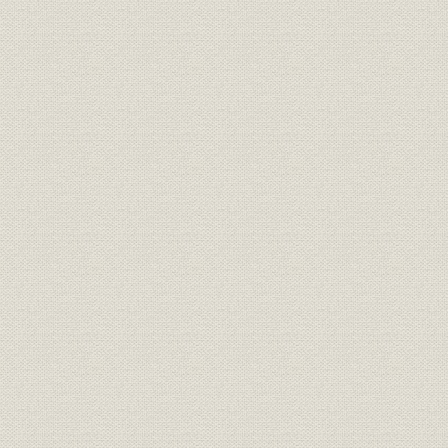
1971年(昭
株式;販売
東証株式売買高4社シェア推移
(昭和60年)
4社保護預り有価証券残高の推
1971年(昭
有価証券;業界
移
(昭和60年)
株式の引受・売出および募集・
1971年(昭
株式;業界
売出の取扱い状況
(昭和57年)
1972年(昭
債券;シェア
公社債引受4社シェア
年)
公社債の引受・売出および募
1970年(昭
債券;業界
集・売出の取扱い状況
(昭和57年)
山一主幹事取扱い状況(5年間推
1977年(昭