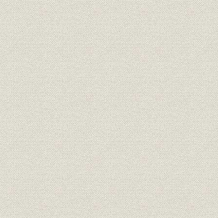
投資;海外事業
国際関係投資額
1973年(昭
財務・業績;海外事業
海外現法の増資 骨子
1984年(昭
海外現法の増資 その他現法の状
財務・業績;海外事業
1984年(昭
況
海外現法の増資 増資現法の資本
海外事業;業界
1984年(昭
金4社比較
第44期下半期海外店評価基準
海外事業;経営
1984年(昭
(案)
コンピュータ・センター・シス
情報システム
[1984年(昭
テム図