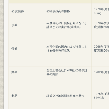
1970年(昭
公債;債券
公社債残高の推移
60年)
年度当初の社債発行希望ないし
1970年度(
債券
計画とその実行率(達成率)
度(昭和60
本邦企業の国内および海外にお
1966年度(
債券
ける債券発行状況
度(昭和60
全国上場会社(1768社)の幹事証
業界
1982年(昭
券の内訳
1975年(昭
業界
証券会社地域別海外進出状況
58年)末