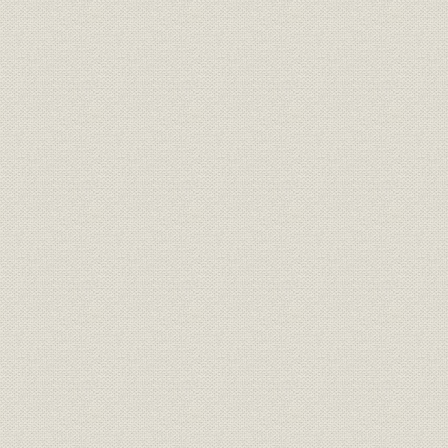
関係会社;財務・業績
事 (7)投資顧問 (8)YICM (9)ユニ
56期~58期
ベン (10)ツーリスト (11)エンタ
ー (12)総合ファイナンス
関連会社の業績 参考 ベンチャー
関係会社;財務・業績
1984年(昭
キャピタルの業績
1972年(昭
手数料
受入手数料 計画と実績
(昭和59年)
1972年(昭
手数料
受入手数料 実績の本部別数値
(昭和59年)