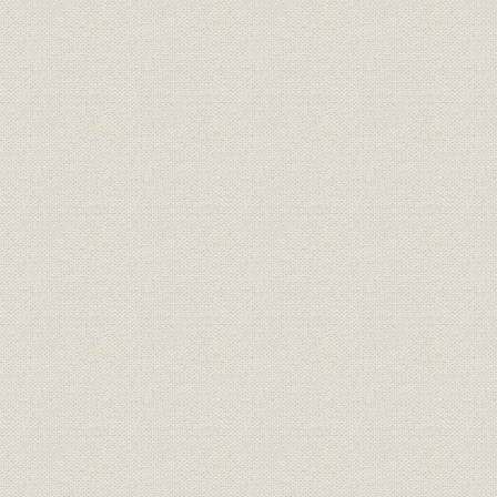
業界;シェア
移)
(昭和56年)
1970年(昭
投資信託;シェア
4社投信年末純資産高
56年)
1970年(昭
投資信託;資産
山一証券投信年末純資産残高
56年)
1977年(昭
貯蓄;販売
証券貯蓄係販売額
59年)
1976年(昭
財形貯蓄;業界
財形口座数・寄託4社比較
(昭和55年)
国際業務収益の推移 1981年9月
海外事業;財務・業績
期の業績(本部、海外店合計) (1)
1981年(昭