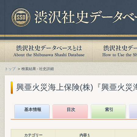
トップ
検索結果 - 社史詳細
興亜火災海上保険(株)『興亜火災海上
基本情報
目次
索引
カテゴリー
内容１