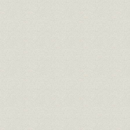
従業員
退任社員総代一覧表
従業員
第三十五期末現在本社現員表
従業員
主管者異動表
事業所
地方部新設廃合年月一覧表
大正元年~
従業員
地方部主管者異動表
第三十五期末現在事務所及支所
事業所
数
従業員
支部主管者異動表
従業員
第三十五期末支部現員表
第三十五期末現在地方別嘱託医
福利厚生
一覧表
経営
契約高一億円達成年表