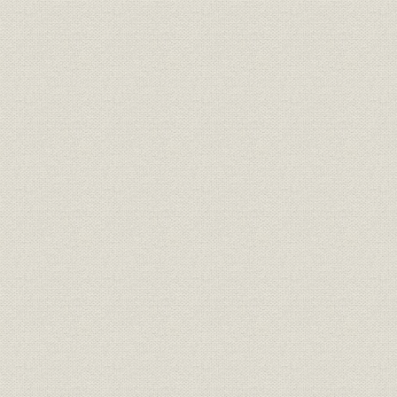
経営
最近十年間新契約職業別統計表
経営
契約異動一覧表(件数)
経営
契約異動一覧表(金額)
契約期により分ちたる第二十五
経営
期末及第三十五期末現在契約件
数
契約期により分ちたる第二十五
経営
期末及第三十五期末現在契約金
額
予定死亡及実際死亡比較表(人
死亡率
員)
予定死亡及実際死亡比較表(金
死亡率