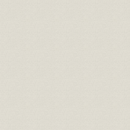
経営
事業費一覧表
経営;資産
資産利廻表
第三十五期末現在契約地方分布
経営
表
第三十五期末現在契約の人口に
経営
対する地方分布表(件数)
第三十五期末現在契約の人口に
経営
対する地方分布表(金額)
第三十五期末現在契約金額別統
経営
計表
第三十五期末現在被保険者年齢
経営
分布表
経営
期別性別統計表