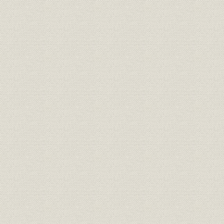
経営
期別地方別年末現在契約統計表
財務・業績
貸借対照一覧表(資産)
財務・業績
貸借対照一覧表(負債)
経営
収入支出一覧表
経営
剰余金一覧表
経営
剰余金処分一覧表