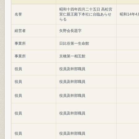
昭和十四年四月二十五日 高松宮
名誉
宣仁親王殿下本社に台臨あらせ
昭和14年4
らる
経営者
矢野会長題字
事業所
日比谷第一生命館
事業所
京橋第一相互館
役員
役員及幹部職員
役員
役員及幹部職員
役員
役員及幹部職員
役員
役員及幹部職員
役員
役員及幹部職員