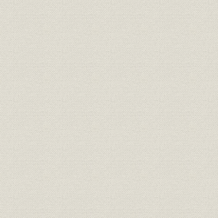
従業員
退任社員総代一覧表
従業員
第三十五期末現在本社現員表
従業員
主管者異動表
事業所
地方部新設廃合年月一覧表
大正元年~
従業員
地方部主管者異動表
第三十五期末現在事務所及支所
事業所
数
従業員
支部主管者異動表
従業員
第三十五期末支部現員表
第三十五期末現在地方別嘱託医
福利厚生
一覧表
経営
契約高一億円達成年表