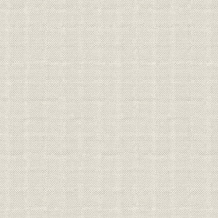
経営
期別地方別年末現在契約統計表
財務・業績
貸借対照一覧表(資産)
財務・業績
貸借対照一覧表(負債)
経営
収入支出一覧表
経営
剰余金一覧表
経営
剰余金処分一覧表