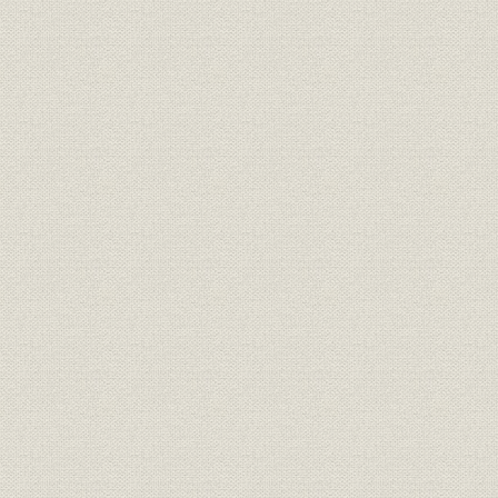
経営
事業費一覧表
経営;資産
資産利廻表
第三十五期末現在契約地方分布
経営
表
第三十五期末現在契約の人口に
経営
対する地方分布表(件数)
第三十五期末現在契約の人口に
経営
対する地方分布表(金額)
第三十五期末現在契約金額別統
経営
計表
第三十五期末現在被保険者年齢
経営
分布表
経営
期別性別統計表