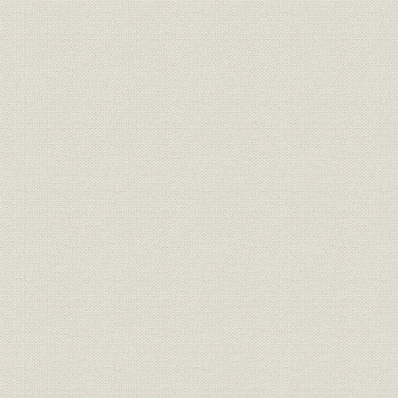
経営
最近十年間新契約職業別統計表
経営
契約異動一覧表(件数)
経営
契約異動一覧表(金額)
契約期により分ちたる第二十五
経営
期末及第三十五期末現在契約件
数
契約期により分ちたる第二十五
経営
期末及第三十五期末現在契約金
額
予定死亡及実際死亡比較表(人
死亡率
員)
予定死亡及実際死亡比較表(金
死亡率