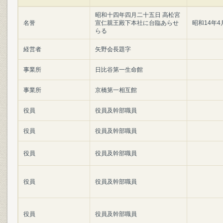
昭和十四年四月二十五日 高松宮
名誉
宣仁親王殿下本社に台臨あらせ
昭和14年4
らる
経営者
矢野会長題字
事業所
日比谷第一生命館
事業所
京橋第一相互館
役員
役員及幹部職員
役員
役員及幹部職員
役員
役員及幹部職員
役員
役員及幹部職員
役員
役員及幹部職員